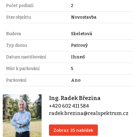
Počet podlaží
2
Stav objektu
Novostavba
Budova
Skeletová
Typ domu
Patrový
Datum nastěhování
Ihned
Míst k parkování
5
Parkování
Ano
Ing. Radek Březina
+420 602 411 584
radek.brezina@realspektrum.cz
Zobraz 35 nabídek