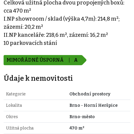
Celková užitná plocha dvou propojených boxů:
cca 470 m²
I.NP showroom / sklad (výška 4,7m): 214,8 m²;
zázemí: 20,2 m²
II.NP kanceláře: 218,6 m², zázemí: 16,2 m²
10 parkovacích stání
MIMOŘÁDNĚ ÚSPORNÁ
A
Údaje k nemovitosti
Kategorie
Obchodní prostory
Lokalita
Brno - Horní Heršpice
Okres
Brno-město
Užitná plocha
470 m²