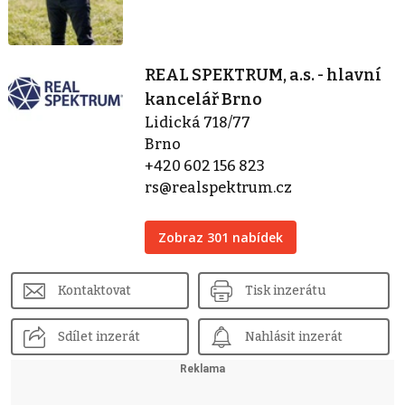
REAL SPEKTRUM, a.s. - hlavní
kancelář Brno
Lidická 718/77
Brno
+420 602 156 823
rs@realspektrum.cz
Zobraz 301 nabídek
Kontaktovat
Tisk inzerátu
Sdílet inzerát
Nahlásit inzerát