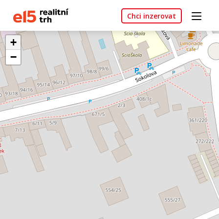
Chci inzerovat
+
−