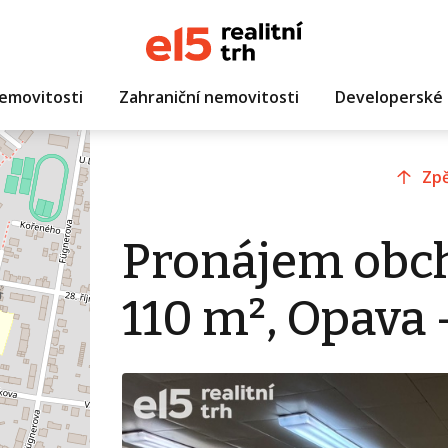
emovitosti
Zahraniční nemovitosti
Developerské 
Zpě
Pronájem obc
110 m², Opava 