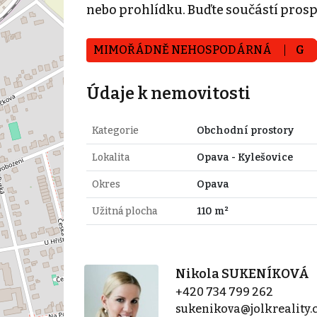
nebo prohlídku. Buďte součástí prosp
MIMOŘÁDNĚ NEHOSPODÁRNÁ
G
Údaje k nemovitosti
Kategorie
Obchodní prostory
Lokalita
Opava - Kylešovice
Okres
Opava
Užitná plocha
110 m²
Nikola SUKENÍKOVÁ
+420 734 799 262
sukenikova@jolkreality.