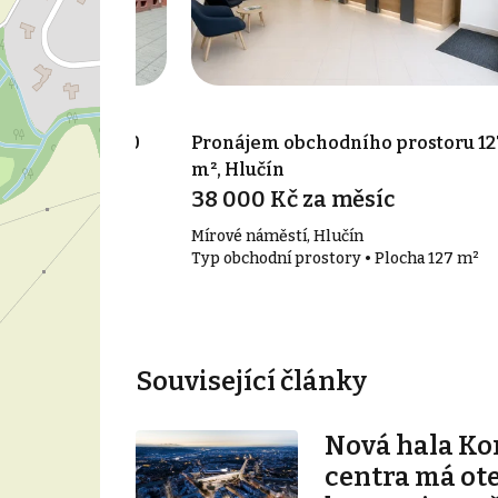
ho prostoru 220
Pronájem obchodního prostoru 12
m², Hlučín
síc
38 000 Kč za měsíc
dměstí
Mírové náměstí, Hlučín
• Plocha 220 m²
Typ obchodní prostory • Plocha 127 m²
Související články
Nová hala K
centra má ot