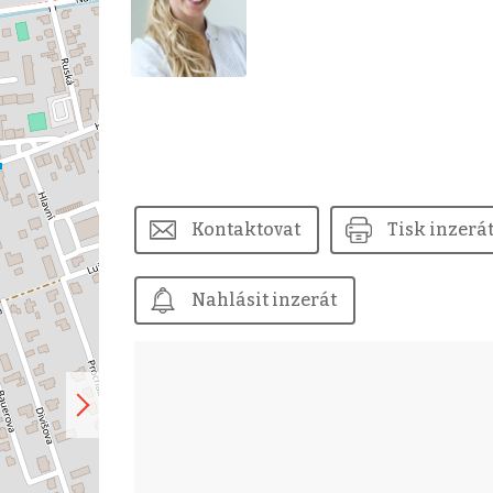
Kontaktovat
Tisk inzerá
Nahlásit inzerát