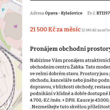
Adresa
Opava - Kylešovice
Ev. č.
RT1197
21 500 Kč za měsíc
(2 345 Kč za m²/r
Pronájem obchodní prostory,
Nabízíme Vám pronájem atraktivních 
obchodním centru Žabka. Tato modern
ve velmi dobrém stavu. Prostory jsou
obchodu, kanceláře nebo jiného podn
dopravou, v blízkosti obchody, restau
podnikání v klidné a dobře dostupné l
4.700,-Kč /měs. + DPH. Kauce je 43.000
. Nezmeškejte tuto skvělou příležitost