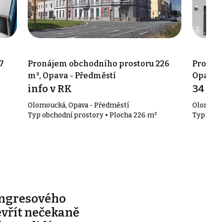
7
Pronájem obchodního prostoru 226
Pronáj
m², Opava - Předměstí
Opava 
info v RK
34 70
Olomoucká, Opava - Předměstí
Olomouck
Typ obchodní prostory • Plocha 226 m²
Typ obch
ongresového
evřít nečekaně