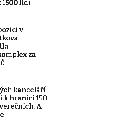
 1500 lidí
pozici v
ítkova
dla
komplex za
nů
ých kanceláří
ží k hranici 150
tverečních. A
je