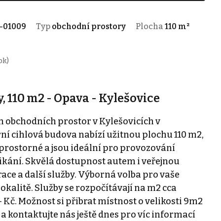
-01009
Typ
obchodní prostory
Plocha
110 m²
ok)
 110 m2 - Opava - Kylešovice
obchodních prostor v Kylešovicích v
í cihlová budova nabízí užitnou plochu 110 m2,
 prostorné a jsou ideální pro provozování
ikání. Skvělá dostupnost autem i veřejnou
race a další služby. Výborná volba pro vaše
okalitě. Služby se rozpočítávají na m2 cca
,- Kč. Možnost si přibrat místnost o velikosti 9m2
 a kontaktujte nás ještě dnes pro víc informací