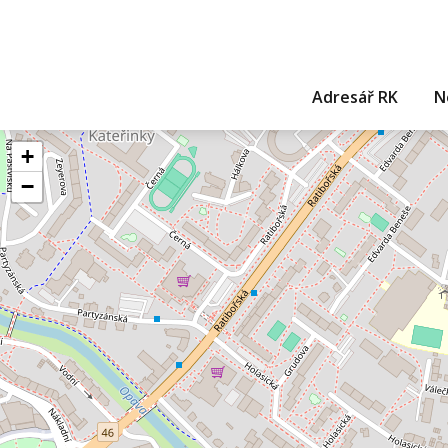
Adresář RK
N
+
−