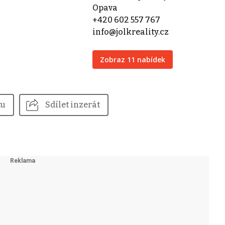
Opava
+420 602 557 767
info@jolkreality.cz
Zobraz 11 nabídek
tu
Sdílet inzerát