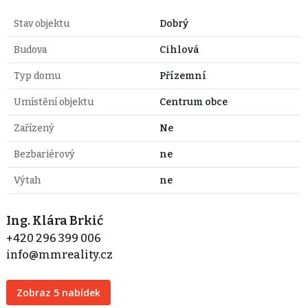
Stav objektu
Dobrý
Budova
Cihlová
Typ domu
Přízemní
Umístění objektu
Centrum obce
Zařízený
Ne
Bezbariérový
ne
Výtah
ne
Ing. Klára Brkić
+420 296 399 006
info@mmreality.cz
Zobraz 5 nabídek