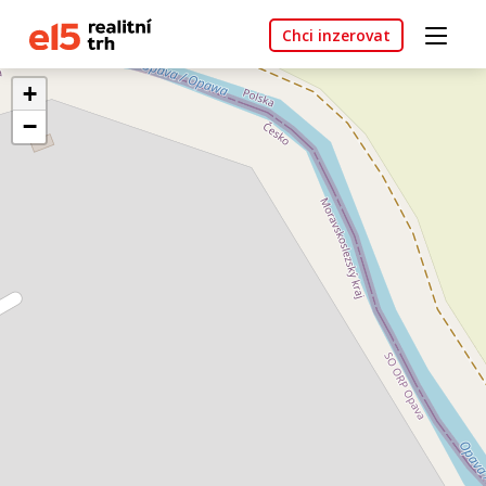
Chci inzerovat
+
−