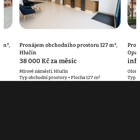
 m²,
Pronájem obchodního prostoru 127 m²,
Pron
Hlučín
Opav
38 000 Kč za měsíc
info
Mírové náměstí, Hlučín
Olomo
Typ obchodní prostory • Plocha 127 m²
Typ o
Související články