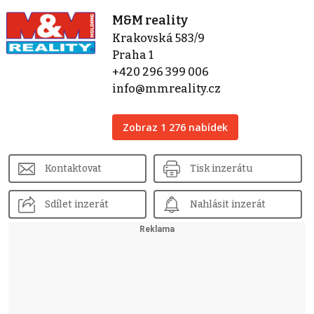
M&M reality
Krakovská 583/9
Praha 1
+420 296 399 006
info@mmreality.cz
Zobraz 1 276 nabídek
Kontaktovat
Tisk inzerátu
Sdílet inzerát
Nahlásit inzerát