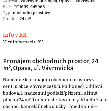
Adresa
Vávrovická 208/34, Opava - Vávrovice
Ev. č.
RT1609-945068
Typ
obchodní prostory
Plocha
24 m²
info v RK
Více informací u RK
Pronájem obchodních prostor, 24
m², Opava, ul. Vávrovická
Nabízíme k pronájmu obchodní prostory v
centru obce Vávrovice (k.ú. Palhanec). Cihlová
budova, 1. nadzemní podlaží/přízemí, užitná
plocha 24 m², 1 místnost, stav dobrý. Vhodné jako
obchod, kancelář nebo služby. Ihned volné —