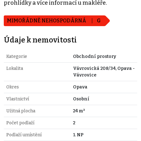
prohlídky a více informací u makléře.
MIMOŘÁDNĚ NEHOSPODÁRNÁ
G
Údaje k nemovitosti
Kategorie
Obchodní prostory
Lokalita
Vávrovická 208/34, Opava -
Vávrovice
Okres
Opava
Vlastnictví
Osobní
Užitná plocha
24 m²
Počet podlaží
2
Podlaží umístění
1. NP