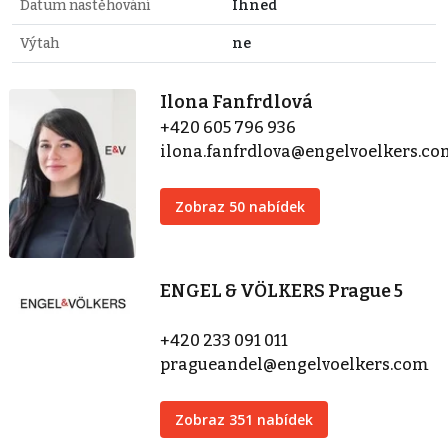
Datum nastěhování
Ihned
Výtah
ne
Ilona Fanfrdlová
+420 605 796 936
ilona.fanfrdlova@engelvoelkers.c
Zobraz 50 nabídek
ENGEL & VÖLKERS Prague 5
+420 233 091 011
pragueandel@engelvoelkers.com
Zobraz 351 nabídek