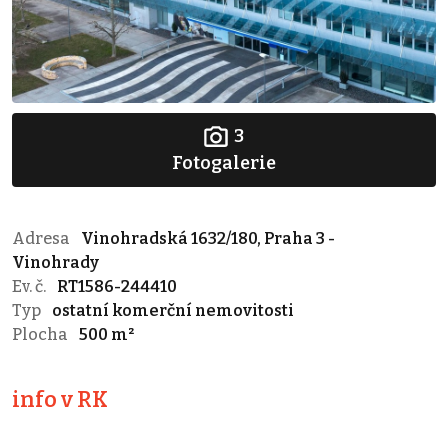
3
Fotogalerie
Adresa
Vinohradská 1632/180, Praha 3 -
Vinohrady
Ev. č.
RT1586-244410
Typ
ostatní komerční nemovitosti
Plocha
500 m²
info v RK