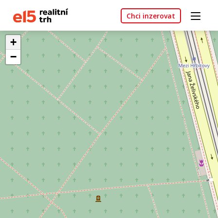
Chci inzerovat
+
−