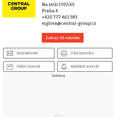
Na strži 1702/65
Praha 4
+420 777 463 383
eiglova@central-group.cz
Zobraz 95 nabídek
Kontaktovat
Tisk inzerátu
Sdílet inzerát
Nahlásit inzerát