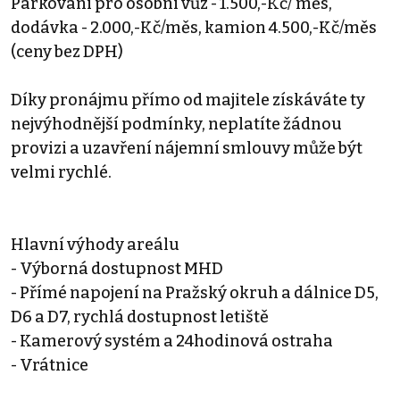
Parkování pro osobní vůz - 1.500,-Kč/ měs,
dodávka - 2.000,-Kč/měs, kamion 4.500,-Kč/měs
(ceny bez DPH)
Díky pronájmu přímo od majitele získáváte ty
nejvýhodnější podmínky, neplatíte žádnou
provizi a uzavření nájemní smlouvy může být
velmi rychlé.
Hlavní výhody areálu
- Výborná dostupnost MHD
- Přímé napojení na Pražský okruh a dálnice D5,
D6 a D7, rychlá dostupnost letiště
- Kamerový systém a 24hodinová ostraha
- Vrátnice