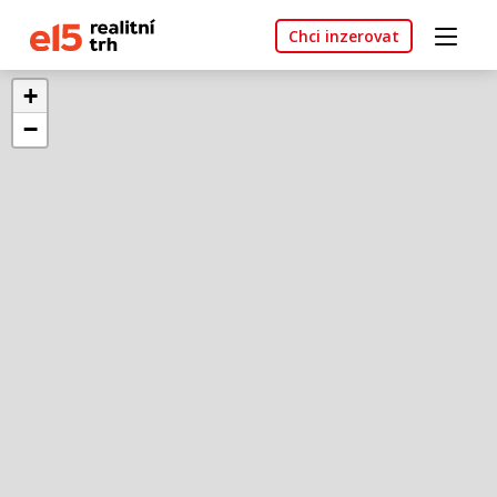
Chci inzerovat
+
−