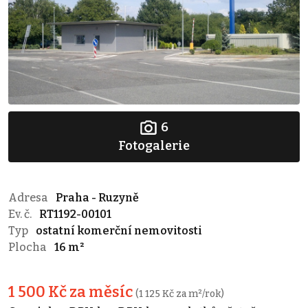
6
Fotogalerie
Adresa
Praha - Ruzyně
Ev. č.
RT1192-00101
Typ
ostatní komerční nemovitosti
Plocha
16 m²
1 500 Kč za měsíc
(1 125 Kč za m²/rok)