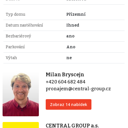
Typ domu
Přízemní
Datum nastěhování
Ihned
Bezbariérový
ano
Parkování
Ano
Výtah
ne
Milan Bryscejn
+420 604 682 484
pronajem@central-group.cz
Zobraz 14 nabídek
CENTRAL GROUP a.s.