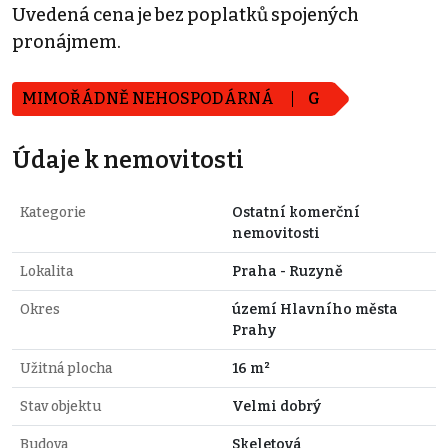
Uvedená cena je bez poplatků spojených
pronájmem.
MIMOŘÁDNĚ NEHOSPODÁRNÁ
G
Údaje k nemovitosti
Kategorie
Ostatní komerční
nemovitosti
Lokalita
Praha - Ruzyně
Okres
území Hlavního města
Prahy
Užitná plocha
16 m²
Stav objektu
Velmi dobrý
Budova
Skeletová