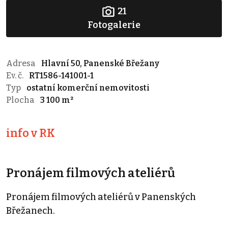
21
Fotogalerie
Adresa
Hlavní 50, Panenské Břežany
Ev. č.
RT1586-141001-1
Typ
ostatní komerční nemovitosti
Plocha
3 100 m²
info v RK
Pronájem filmových ateliérů
Pronájem filmových ateliérů v Panenských
Břežanech.