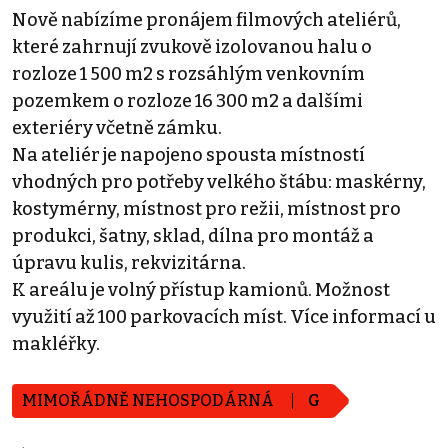
Nově nabízíme pronájem filmových ateliérů,
které zahrnují zvukově izolovanou halu o
rozloze 1 500 m2 s rozsáhlým venkovním
pozemkem o rozloze 16 300 m2 a dalšími
exteriéry včetně zámku.
Na ateliér je napojeno spousta místností
vhodných pro potřeby velkého štábu: maskérny,
kostymérny, místnost pro režii, místnost pro
produkci, šatny, sklad, dílna pro montáž a
úpravu kulis, rekvizitárna.
K areálu je volný přístup kamionů. Možnost
využití až 100 parkovacích míst. Více informací u
makléřky.
MIMOŘÁDNĚ NEHOSPODÁRNÁ
G