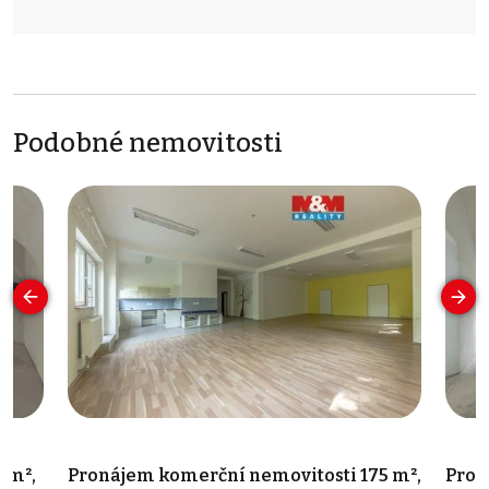
Podobné nemovitosti
 m²,
Pronájem komerční nemovitosti 175 m²,
Pron