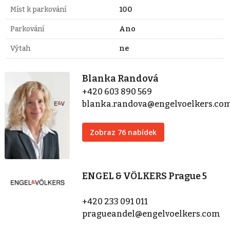
Míst k parkování
100
Parkování
Ano
Výtah
ne
Blanka Randová
+420 603 890 569
blanka.randova@engelvoelkers.co
Zobraz 76 nabídek
ENGEL & VÖLKERS Prague 5
+420 233 091 011
pragueandel@engelvoelkers.com