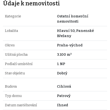
Údaje k nemovitosti
Kategorie
Ostatní komerční
nemovitosti
Lokalita
Hlavní 50, Panenské
Břežany
Okres
Praha-východ
Užitná plocha
3.100 m²
Podlaží umístění
1. NP
Stav objektu
Dobrý
Budova
Cihlová
Typ domu
Patrový
Datum nastěhování
Ihned