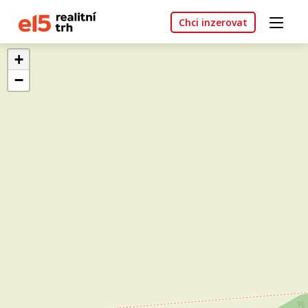
Chci inzerovat
+
−