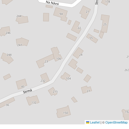
Leaflet
|
©
OpenStreetMap