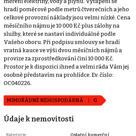
měření elektřiny, vody a plynu. Vytápění se
hradí poměrově podle metrů čtverečních a jeho
celkové provozní náklady jsou velmi nízké. Cena
měsíčního nájmu je 10 000 Kč plus zálohy na
služby, které se nastaví individuálně podle
Vašeho oboru. Při podpisu smlouvy se hradí
vratná kauce ve výši dvou měsíčních nájmů a
provize za zprostředkování činí 10 000 Kč.
Prostor je k dispozici ihned a velmi ráda Vám jej
osobně představím na prohlídce. Ev. číslo:
OC040226.
MIMOŘÁDNĚ NEHOSPODÁRNÁ
G
Údaje k nemovitosti
Kategorie
Ostatní komerční