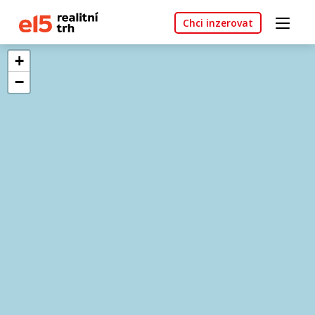
Chci inzerovat
+
−