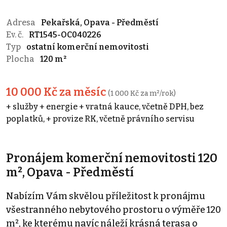
Adresa
Pekařská, Opava - Předměstí
Ev. č.
RT1545-OC040226
Typ
ostatní komerční nemovitosti
Plocha
120 m²
10 000 Kč za měsíc
(1 000 Kč za m²/rok)
+ služby + energie + vratná kauce, včetně DPH, bez
poplatků, + provize RK, včetně právního servisu
Pronájem komerční nemovitosti 120
m², Opava - Předměstí
Nabízím Vám skvělou příležitost k pronájmu
všestranného nebytového prostoru o výměře 120
m², ke kterému navíc náleží krásná terasa o