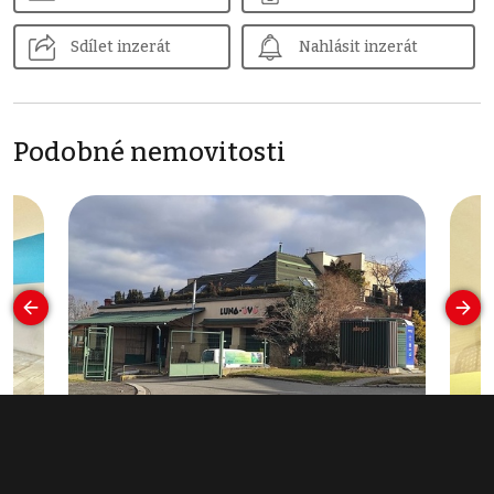
Sdílet inzerát
Nahlásit inzerát
Podobné nemovitosti
3 m²,
Pronájem komerční nemovitosti 350
Pron