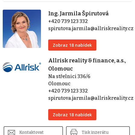
Ing. Jarmila Špirutová
+420 739 123 332
spirutova.jarmila@allriskreality.cz
Zobraz 18 nabídek
Allrisk reality & finance, a.s.,
Olomouc
Na střelnici 336/6
Olomouc
+420 739 123 332
spirutova.jarmila@allriskreality.cz
Zobraz 18 nabídek
Kontaktovat
Tisk inzerátu