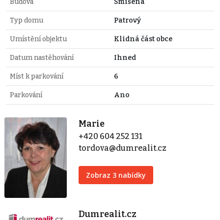
Budova
Smíšená
Typ domu
Patrový
Umístění objektu
Klidná část obce
Datum nastěhování
Ihned
Míst k parkování
6
Parkování
Ano
Marie
+420 604 252 131
tordova@dumrealit.cz
Zobraz 3 nabídky
Dumrealit.cz