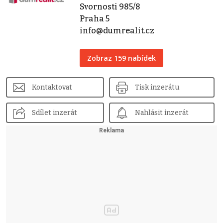
Svornosti 985/8
Praha 5
info@dumrealit.cz
Zobraz 159 nabídek
Kontaktovat
Tisk inzerátu
Sdílet inzerát
Nahlásit inzerát