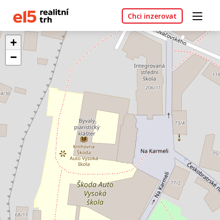
Chci inzerovat
+
−