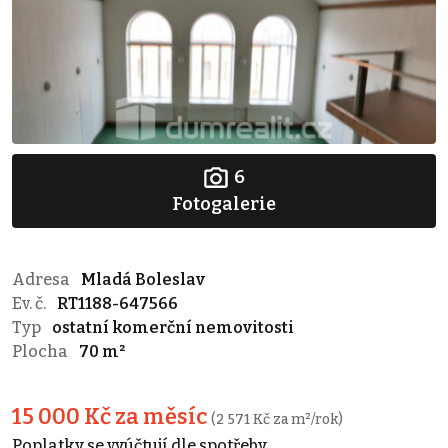
6
Fotogalerie
Adresa
Mladá Boleslav
Ev. č.
RT1188-647566
Typ
ostatní komerční nemovitosti
Plocha
70 m²
15 000 Kč za měsíc
(2 571 Kč za m²/rok)
Poplatky se vyúčtují dle spotřeby