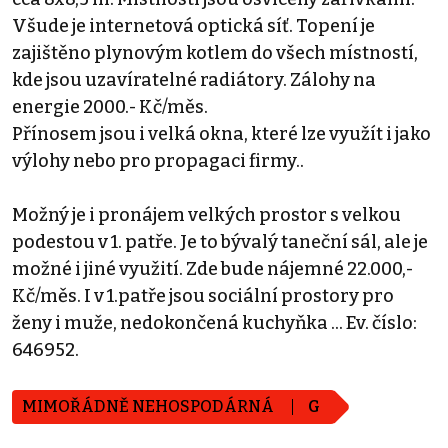
Všude je internetová optická síť. Topení je
zajištěno plynovým kotlem do všech místností,
kde jsou uzavíratelné radiátory. Zálohy na
energie 2000.- Kč/měs.
Přínosem jsou i velká okna, které lze využít i jako
výlohy nebo pro propagaci firmy..
Možný je i pronájem velkých prostor s velkou
podestou v 1. patře. Je to bývalý taneční sál, ale je
možné i jiné využití. Zde bude nájemné 22.000,-
Kč/měs. I v 1.patře jsou sociální prostory pro
ženy i muže, nedokončená kuchyňka ... Ev. číslo:
646952.
MIMOŘÁDNĚ NEHOSPODÁRNÁ
G