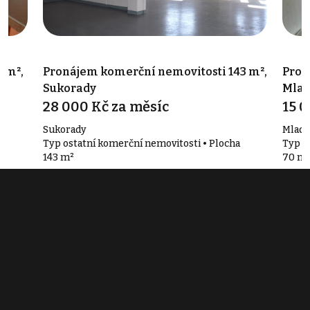
 m²,
Pronájem komerční nemovitosti 143 m²,
Pron
Sukorady
Mlad
28 000 Kč za měsíc
15 0
Sukorady
Mladá
a
Typ ostatní komerční nemovitosti • Plocha
Typ o
143 m²
70 m
Související články