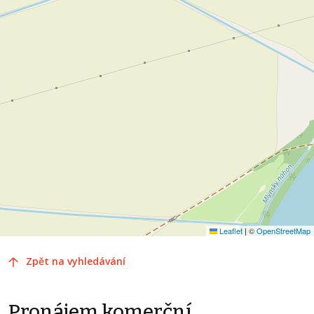
Leaflet
|
©
OpenStreetMap
Zpět na vyhledávání
Pronájem komerční