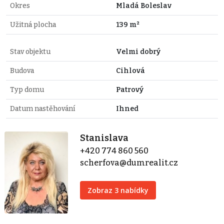
Okres
Mladá Boleslav
Užitná plocha
139 m²
Stav objektu
Velmi dobrý
Budova
Cihlová
Typ domu
Patrový
Datum nastěhování
Ihned
Stanislava
+420 774 860 560
scherfova@dumrealit.cz
Zobraz 3 nabídky