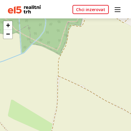
Chci inzerovat
+
−