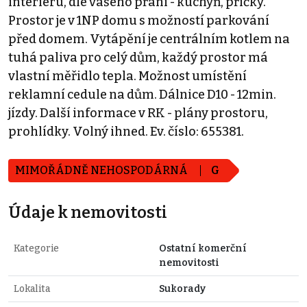
interiéru, dle vašeho přání - kuchyň, příčky.
Prostor je v 1NP domu s možností parkování
před domem. Vytápění je centrálním kotlem na
tuhá paliva pro celý dům, každý prostor má
vlastní měřidlo tepla. Možnost umístění
reklamní cedule na dům. Dálnice D10 - 12min.
jízdy. Další informace v RK - plány prostoru,
prohlídky. Volný ihned. Ev. číslo: 655381.
MIMOŘÁDNĚ NEHOSPODÁRNÁ
G
Údaje k nemovitosti
Kategorie
Ostatní komerční
nemovitosti
Lokalita
Sukorady