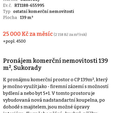
Ev. č.
RT1188-655995
Typ
ostatní komerční nemovitosti
Plocha
139 m²
25 000 Kč za měsíc
(2 158 Kč za m²/rok)
+popl. 4500
Pronájem komerční nemovitosti 139
m², Sukorady
K pronájmu komerční prostor o CP 139m², který
je možno využít jako - firemní zázemí s možností
bydlení a nebo byt 5+1. V tomto prostoru je
vybudovaná nová nadstandartní koupelna, po
dohodě s majitelem, jsou možné úpravy