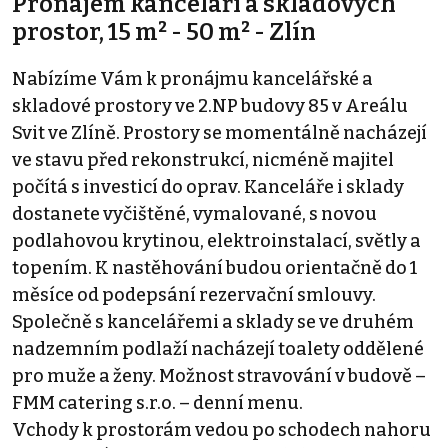
Pronájem kanceláří a skladových
prostor, 15 m² - 50 m² - Zlín
Nabízíme Vám k pronájmu kancelářské a
skladové prostory ve 2.NP budovy 85 v Areálu
Svit ve Zlíně. Prostory se momentálně nacházejí
ve stavu před rekonstrukcí, nicméně majitel
počítá s investicí do oprav. Kanceláře i sklady
dostanete vyčištěné, vymalované, s novou
podlahovou krytinou, elektroinstalací, světly a
topením. K nastěhování budou orientačně do 1
měsíce od podepsání rezervační smlouvy.
Společně s kancelářemi a sklady se ve druhém
nadzemním podlaží nacházejí toalety oddělené
pro muže a ženy. Možnost stravování v budově –
FMM catering s.r.o. – denní menu.
Vchody k prostorám vedou po schodech nahoru