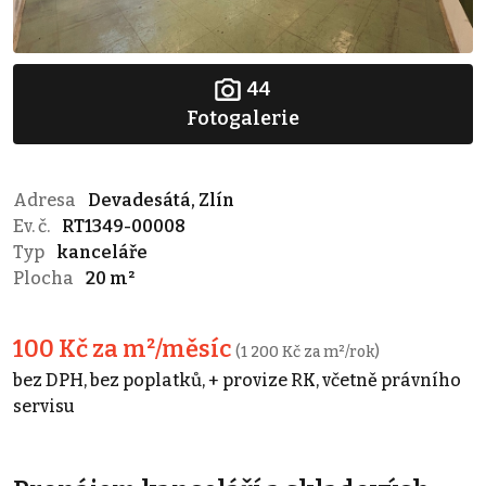
44
Fotogalerie
Adresa
Devadesátá, Zlín
Ev. č.
RT1349-00008
Typ
kanceláře
Plocha
20 m²
100 Kč za m²/měsíc
(1 200 Kč za m²/rok)
bez DPH, bez poplatků, + provize RK, včetně právního
servisu