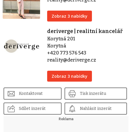
Zobraz 3 nabídky
deriverge | realitní kancelář
Korytná 201
Korytná
+420 773 576 543
reality@deriverge.cz
Zobraz 3 nabídky
Kontaktovat
Tisk inzerátu
Sdílet inzerát
Nahlásit inzerát