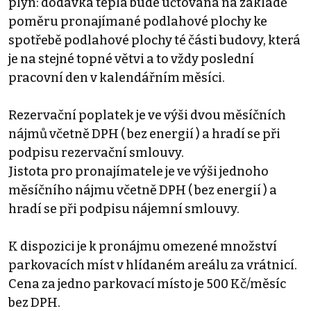
plyn: dodávka tepla bude účtována na základě
poměru pronajímané podlahové plochy ke
spotřebě podlahové plochy té části budovy, která
je na stejné topné větvi a to vždy poslední
pracovní den v kalendářním měsíci.
Rezervační poplatek je ve výši dvou měsíčních
nájmů včetně DPH ( bez energií ) a hradí se při
podpisu rezervační smlouvy.
Jistota pro pronajímatele je ve výši jednoho
měsíčního nájmu včetně DPH ( bez energií ) a
hradí se při podpisu nájemní smlouvy.
K dispozici je k pronájmu omezené množství
parkovacích míst v hlídaném areálu za vrátnicí.
Cena za jedno parkovací místo je 500 Kč/měsíc
bez DPH.