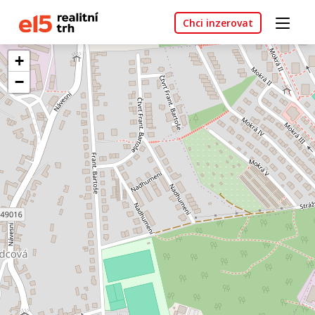
Chci inzerovat
+
−