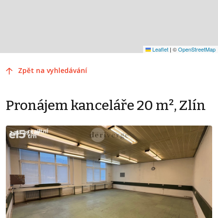
Leaflet
|
©
OpenStreetMap
Zpět na vyhledávání
Pronájem kanceláře 20 m², Zlín