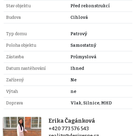
Stav objektu
Před rekonstrukcí
Budova
Cihlová
Typ domu
Patrový
Poloha objektu
Samostatný
Zástavba
Průmyslová
Datum nastěhování
Ihned
Zařízený
Ne
Výtah
ne
Doprava
Vlak, Silnice, MHD
Erika Čagánková
+420 773 576 543
reality@deriverge.cz