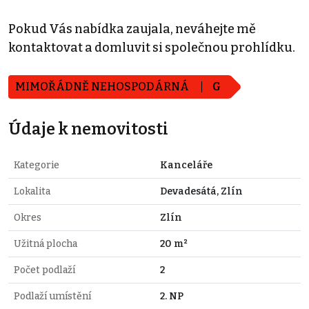
Pokud Vás nabídka zaujala, neváhejte mě
kontaktovat a domluvit si společnou prohlídku.
MIMOŘÁDNĚ NEHOSPODÁRNÁ
G
Údaje k nemovitosti
Kategorie
Kanceláře
Lokalita
Devadesátá, Zlín
Okres
Zlín
Užitná plocha
20 m²
Počet podlaží
2
Podlaží umístění
2. NP