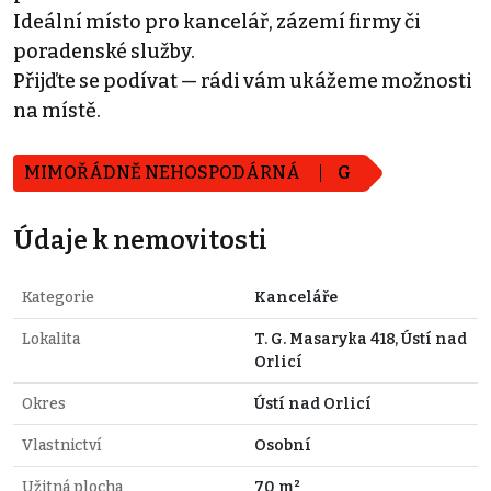
Ideální místo pro kancelář, zázemí firmy či
poradenské služby.
Přijďte se podívat — rádi vám ukážeme možnosti
na místě.
MIMOŘÁDNĚ NEHOSPODÁRNÁ
G
Údaje k nemovitosti
Kategorie
Kanceláře
Lokalita
T. G. Masaryka 418, Ústí nad
Orlicí
Okres
Ústí nad Orlicí
Vlastnictví
Osobní
Užitná plocha
70 m²