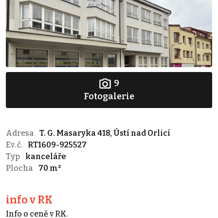
9
Fotogalerie
Adresa
T. G. Masaryka 418, Ústí nad Orlicí
Ev. č.
RT1609-925527
Typ
kanceláře
Plocha
70 m²
info v RK
Info o ceně v RK.