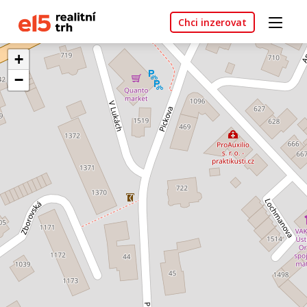
Chci inzerovat
+
−