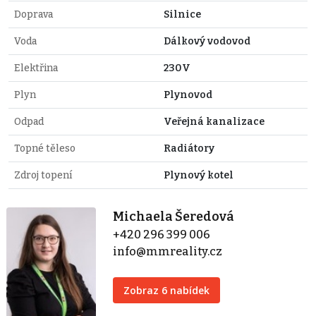
Doprava
Silnice
Voda
Dálkový vodovod
Elektřina
230V
Plyn
Plynovod
Odpad
Veřejná kanalizace
Topné těleso
Radiátory
Zdroj topení
Plynový kotel
Michaela Šeredová
+420 296 399 006
info@mmreality.cz
Zobraz 6 nabídek