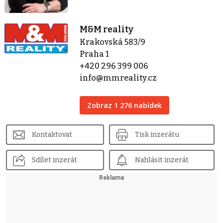
M&M reality
Krakovská 583/9
Praha 1
+420 296 399 006
info@mmreality.cz
Zobraz 1 276 nabídek
Kontaktovat
Tisk inzerátu
Sdílet inzerát
Nahlásit inzerát