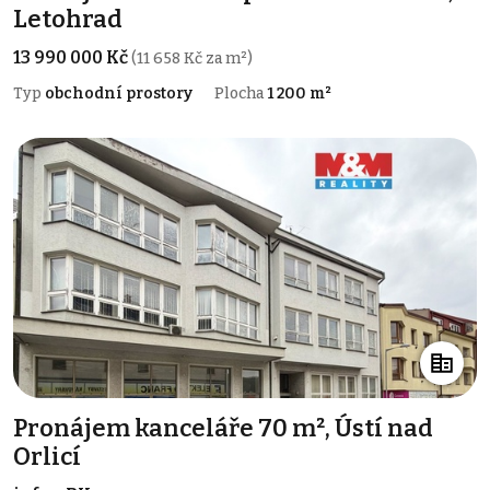
Letohrad
13 990 000 Kč
(11 658 Kč za m²)
Typ
obchodní prostory
Plocha
1 200 m²
Pronájem kanceláře 70 m², Ústí nad
Orlicí