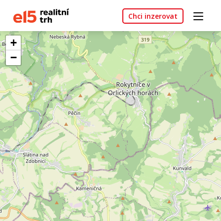
Chci inzerovat
+
−