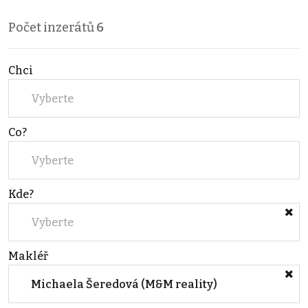
Počet inzerátů
6
Chci
Vyberte
Co?
Vyberte
Kde?
Vyberte
Makléř
Michaela Šeredová (M&M reality)