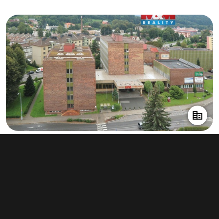
Pronájem skladu 49 m², Ústí nad Orlicí
info v RK
Typ
sklady
Plocha
49 m²