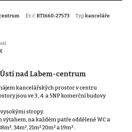
-centrum
Ev. č.
RT1660-27573
Typ
kanceláře
rok)
RK
- Ústí nad Labem-centrum
nájem kancelářských prostor v centru
tory jsou ve 3 , 4. a 5NP komerční budovy
 vysokými stropy.
vým výtahem, na každém patře oddělené WC a
8m², 34m², 21m² 20m² a 19m² .