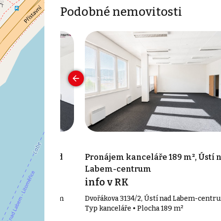
Podobné nemovitosti
71 m², Ústí nad
Pronájem kanceláře 189 m², Ústí 
Labem-centrum
íc
info v RK
 nad Labem-centrum
Dvořákova 3134/2, Ústí nad Labem-centr
71 m²
Typ kanceláře • Plocha 189 m²