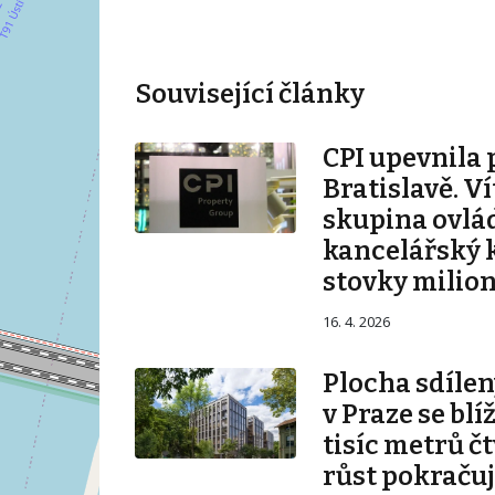
Související články
CPI upevnila 
Bratislavě. V
skupina ovlá
kancelářský 
stovky milio
16. 4. 2026
Plocha sdílen
v Praze se blí
tisíc metrů č
růst pokraču