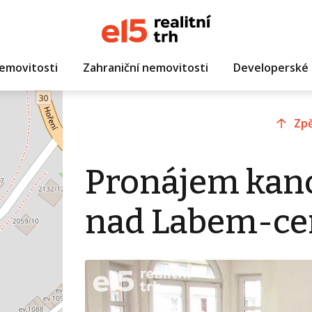
emovitosti
Zahraniční nemovitosti
Developerské 
Zpě
Pronájem kanc
nad Labem-c