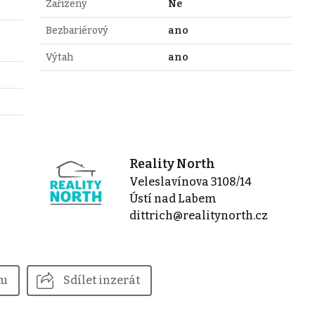
Zařízený
Ne
Bezbariérový
ano
Výtah
ano
Reality North
Veleslavínova 3108/14
Ústí nad Labem
dittrich@realitynorth.cz
tu
Sdílet inzerát