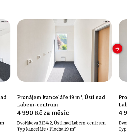
nad
Pronájem kanceláře 19 m², Ústí nad
Pronáje
Labem-centrum
Labem
4 990 Kč za měsíc
4 990 
um
Dvořákova 3134/2, Ústí nad Labem-centrum
Dvořákov
Typ kanceláře • Plocha 19 m²
Typ kanc