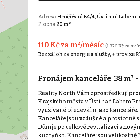
Adresa
Hrnčířská 64/4, Ústí nad Labem
Plocha
20 m²
110 Kč za m²/měsíc
(1 320 Kč za m²/
Bez záloh za energie a služby, + provize 
Pronájem kanceláře, 38 m² 
Reality North Vám zprostředkují pro
Krajského města v Ústí nad Labem Pros
využívané především jako kanceláře.
Kanceláře jsou vzdušné a prostorné s
Dům je po celkové revitalizaci s no
kuchyňka. Kanceláře jsou velikostně 3