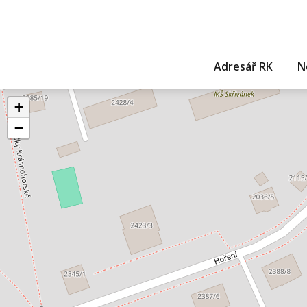
Adresář RK
N
+
−