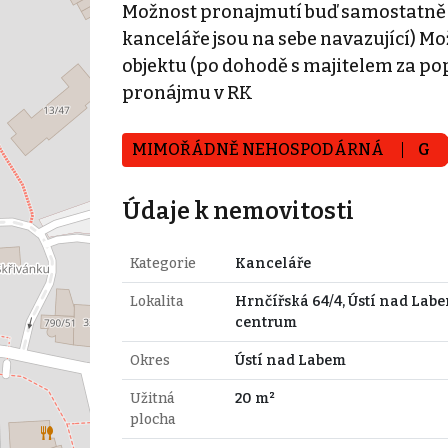
Možnost pronajmutí buď samostatně 
kanceláře jsou na sebe navazující) M
objektu (po dohodě s majitelem za popl
pronájmu v RK
MIMOŘÁDNĚ NEHOSPODÁRNÁ
G
Údaje k nemovitosti
Kategorie
Kanceláře
Lokalita
Hrnčířská 64/4, Ústí nad Lab
centrum
Okres
Ústí nad Labem
Užitná
20 m²
plocha