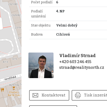
Počet podlaží
6
Podlaží
4. NP
umístění
Stav objektu
Velmi dobrý
Budova
Cihlová
Vladimír Strnad
+420 603 246 455
strnad@realitynorth.cz
Kontaktovat
Tisk inzerá