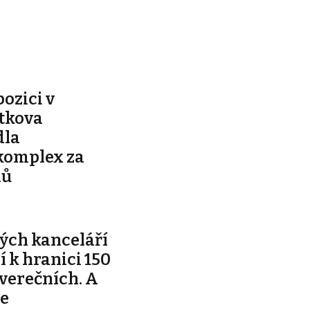
pozici v
ítkova
dla
komplex za
nů
ých kanceláří
ží k hranici 150
tverečních. A
je