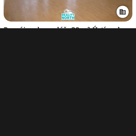
Pronájem kanceláře 20 m², Ústí nad
Labem-centrum
110 Kč za m²/měsíc
(1 320 Kč za m²/rok)
Typ
kanceláře
Plocha
20 m²
Obchodní podmínky
Pravidla inzerce
Ceník
Registrace
Kontakt