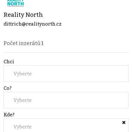
Reality North
dittrich@realitynorth.cz
Počet inzerátů
1
Chci
Vyberte
Co?
Vyberte
Kde?
Vyberte