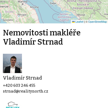
Leaflet
|
©
OpenStreetMap
Nemovitosti makléře
Vladimír Strnad
Vladimír Strnad
+420 603 246 455
strnad@realitynorth.cz