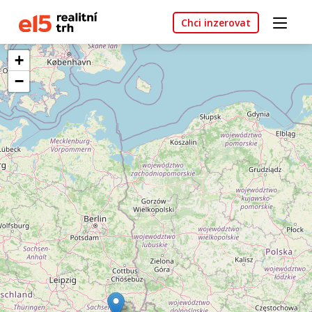
Chci inzerovat
+
−