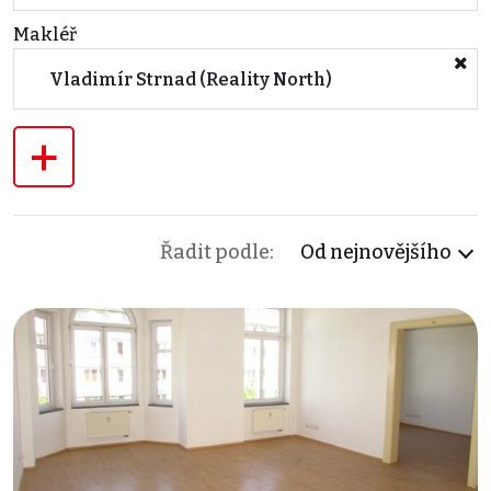
Makléř
Vladimír Strnad (Reality North)
+
Řadit podle:
Od nejnovějšího