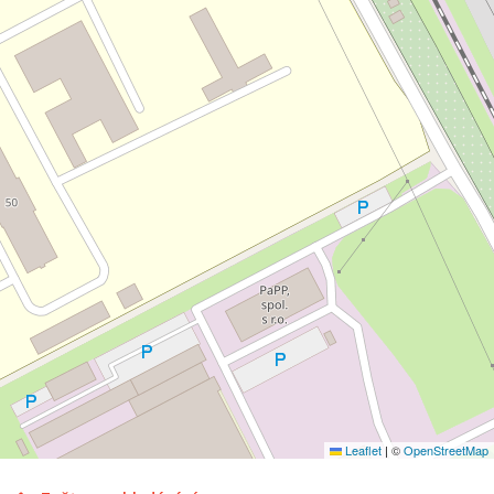
Leaflet
|
©
OpenStreetMap