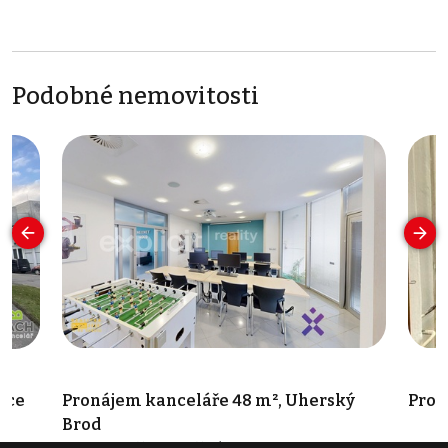
Podobné nemovitosti
ice
Pronájem kanceláře 48 m², Uherský
Pron
Brod