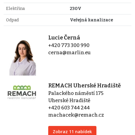
Elektřina
230V
Odpad
Veřejná kanalizace
Lucie Černá
+420 773 300 990
cerna@marlin.eu
REMACH Uherské Hradiště
Palackého náměstí 175
Uherské Hradiště
+420 603 744 244
machacek@remach.cz
Zobraz 11 nabídek