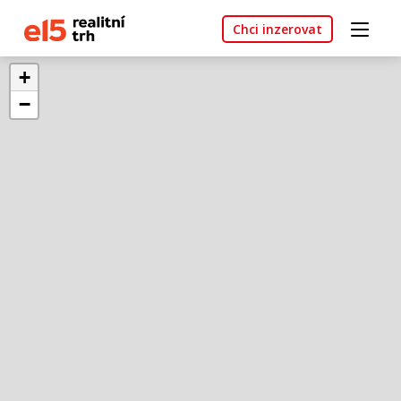
Chci inzerovat
+
−