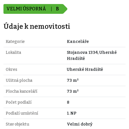
VELMI ÚSPORNÁ
B
Údaje k nemovitosti
Kategorie
Kanceláře
Lokalita
Stojanova 1334, Uherské
Hradiště
Okres
Uherské Hradiště
Užitná plocha
73 m²
Plocha kanceláří
73 m²
Počet podlaží
8
Podlaží umístění
1. NP
Stav objektu
Velmi dobrý