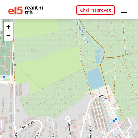
Chci inzerovat
+
−