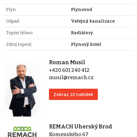
Plyn
Plynovod
Odpad
Veřejná kanalizace
Topné těleso
Radiátory
Zdroj topení
Plynový kotel
Roman Musil
+420 601 240 412
musil@remach.cz
Zobraz 22 nabídek
REMACH Uherský Brod
Komenského 67