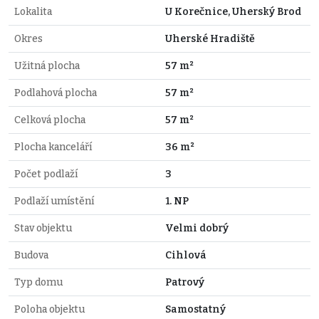
Lokalita
U Korečnice, Uherský Brod
Okres
Uherské Hradiště
Užitná plocha
57 m²
Podlahová plocha
57 m²
Celková plocha
57 m²
Plocha kanceláří
36 m²
Počet podlaží
3
Podlaží umístění
1. NP
Stav objektu
Velmi dobrý
Budova
Cihlová
Typ domu
Patrový
Poloha objektu
Samostatný