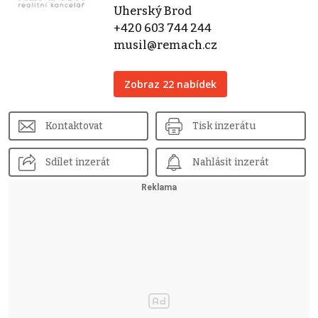
Uherský Brod
+420 603 744 244
musil@remach.cz
Zobraz 22 nabídek
Kontaktovat
Tisk inzerátu
Sdílet inzerát
Nahlásit inzerát