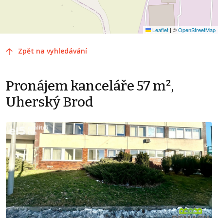
Leaflet
|
©
OpenStreetMap
Zpět na vyhledávání
Pronájem kanceláře 57 m²,
Uherský Brod