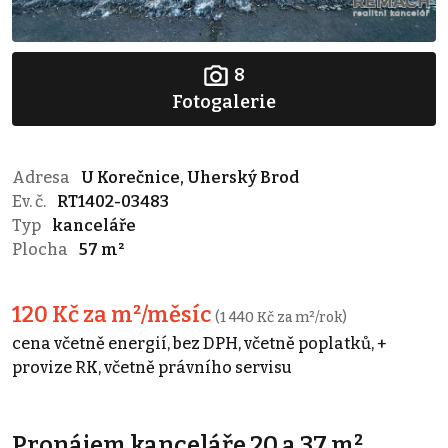
8
Fotogalerie
Adresa
U Korečnice, Uherský Brod
Ev. č.
RT1402-03483
Typ
kanceláře
Plocha
57 m²
120 Kč za m²/měsíc
(1 440 Kč za m²/rok)
cena včetně energií, bez DPH, včetně poplatků, +
provize RK, včetně právního servisu
Pronájem kanceláře 20 a 37 m²,