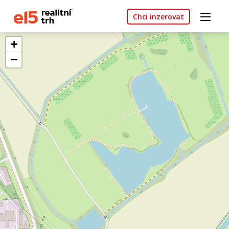
Chci inzerovat
+
−