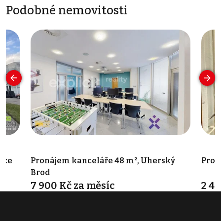
Podobné nemovitosti
ice
Pronájem kanceláře 48 m², Uherský
Pron
Brod
7 900 Kč za měsíc
2 40
U Korečnice 2442, Uherský Brod
Zlech
Typ kanceláře • Plocha 48 m²
Typ k