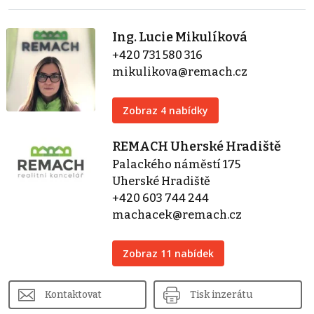
Ing. Lucie Mikulíková
+420 731 580 316
mikulikova@remach.cz
Zobraz 4 nabídky
REMACH Uherské Hradiště
Palackého náměstí 175
Uherské Hradiště
+420 603 744 244
machacek@remach.cz
Zobraz 11 nabídek
Kontaktovat
Tisk inzerátu