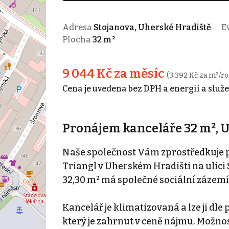
Adresa
Stojanova, Uherské Hradiště
Ev
Plocha
32 m²
9 044 Kč za měsíc
(3 392 Kč za m²/ro
Cena je uvedena bez DPH a energií a služe
Pronájem kanceláře 32 m², 
Naše společnost Vám zprostředkuje 
Triangl v Uherském Hradišti na ulici
32,30 m² má společné sociální zázemí
Kancelář je klimatizovaná a lze ji d
který je zahrnut v ceně nájmu. Možn