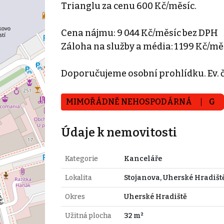
Trianglu za cenu 600 Kč/měsíc.
Cena nájmu: 9 044 Kč/měsíc bez DPH
Záloha na služby a média: 1 199 Kč/mě
Doporučujeme osobní prohlídku. Ev. čí
MIMOŘÁDNĚ NEHOSPODÁRNÁ
G
Údaje k nemovitosti
Kategorie
Kanceláře
Lokalita
Stojanova, Uherské Hradišt
Okres
Uherské Hradiště
Užitná plocha
32 m²