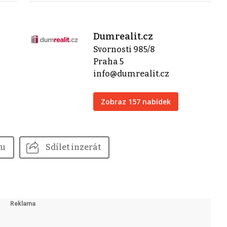
Dumrealit.cz
Svornosti 985/8
z
Praha 5
info@dumrealit.cz
Zobraz 157 nabídek
tu
Sdílet inzerát