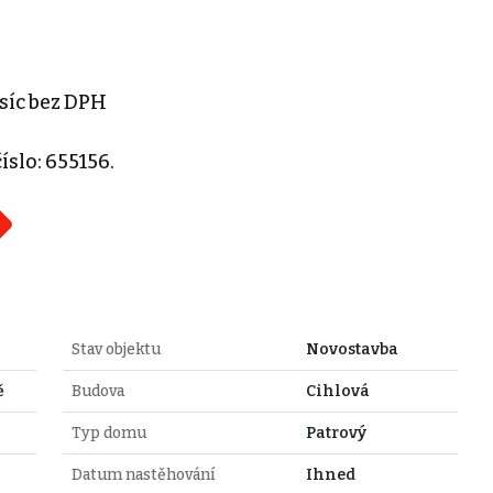
síc bez DPH
slo: 655156.
Stav objektu
Novostavba
ě
Budova
Cihlová
Typ domu
Patrový
Datum nastěhování
Ihned