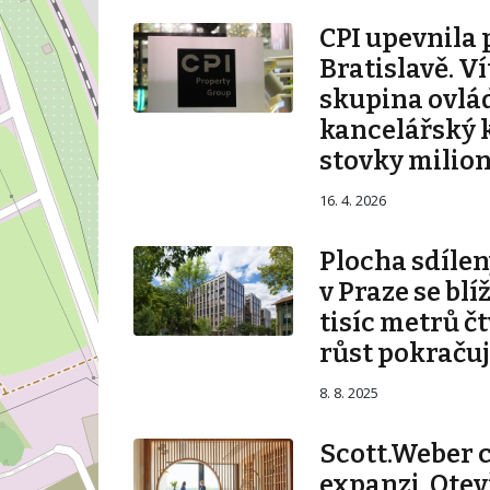
CPI upevnila 
Bratislavě. V
skupina ovlá
kancelářský 
stovky milio
16. 4. 2026
Plocha sdílen
v Praze se blí
tisíc metrů č
růst pokraču
8. 8. 2025
Scott.Weber 
expanzi. Otev