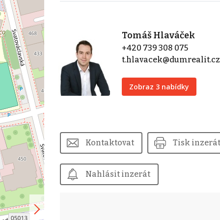
Tomáš Hlaváček
+420 739 308 075
t.hlavacek@dumrealit.c
Zobraz 3 nabídky
Kontaktovat
Tisk inzerá
Nahlásit inzerát