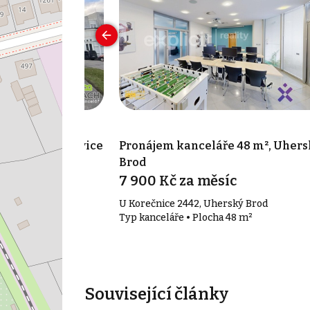
 500 m², Kunovice
Pronájem kanceláře 48 m², Uhers
Brod
7 900 Kč za měsíc
U Korečnice 2442, Uherský Brod
 500 m²
Typ kanceláře • Plocha 48 m²
Související články