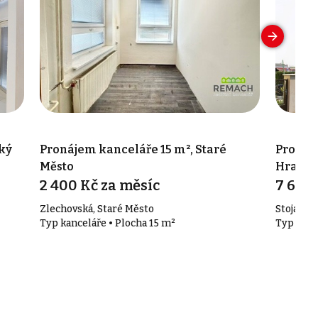
ký
Pronájem kanceláře 15 m², Staré
Pronáj
Město
Hradiš
2 400 Kč za měsíc
7 658 
Zlechovská, Staré Město
Stojanov
Typ kanceláře • Plocha 15 m²
Typ kanc