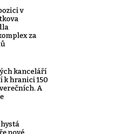
pozici v
ítkova
dla
komplex za
nů
ých kanceláří
ží k hranici 150
tverečních. A
je
chystá
ře nové