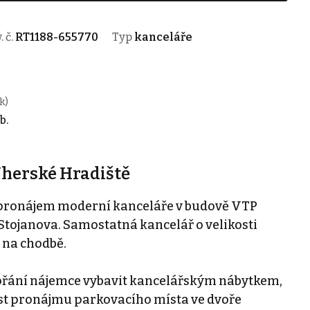
. č.
RT1188-655770
Typ
kanceláře
k)
b.
Uherské Hradiště
pronájem moderní kanceláře v budově VTP
 Stojanova. Samostatná kancelář o velikosti
 na chodbě.
le přání nájemce vybavit kancelářským nábytkem,
ost pronájmu parkovacího místa ve dvoře