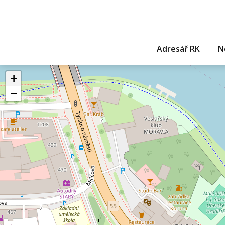
Adresář RK
N
+
−