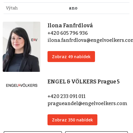
Výtah
ano
Ilona Fanfrdlová
+420 605 796 936
ilona.fanfrdlova@engelvoelkers.c
Zobraz 49 nabídek
ENGEL & VÖLKERS Prague 5
+420 233 091 011
pragueandel@engelvoelkers.com
Zobraz 350 nabídek