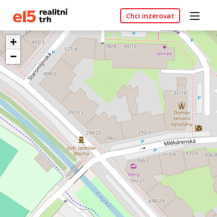
Chci inzerovat
+
−