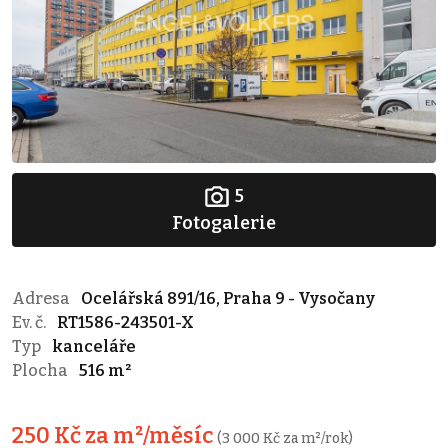
5
Fotogalerie
Adresa
Ocelářská 891/16, Praha 9 - Vysočany
Ev. č.
RT1586-243501-X
Typ
kanceláře
Plocha
516 m²
250 Kč za m²/měsíc
(3 000 Kč za m²/rok)