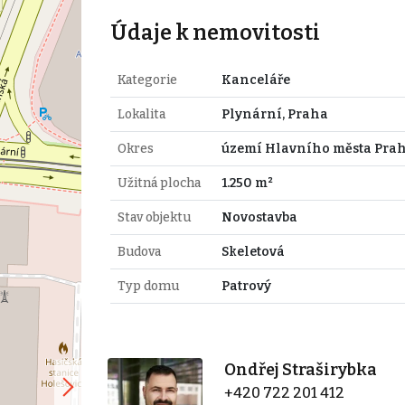
Údaje k nemovitosti
Kategorie
Kanceláře
Lokalita
Plynární, Praha
Okres
území Hlavního města Pra
Užitná plocha
1.250 m²
Stav objektu
Novostavba
Budova
Skeletová
Typ domu
Patrový
Ondřej Straširybka
+420 722 201 412