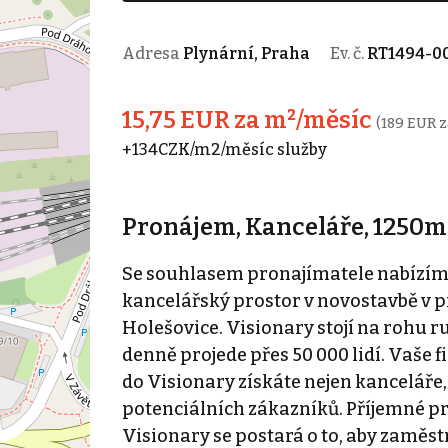
Adresa
Plynární, Praha
Ev. č.
RT1494-0
15,75 EUR za m²/měsíc
(189 EUR z
+134CZK/m2/měsíc služby
Pronájem, Kanceláře, 1250m2
Se souhlasem pronajímatele nabízí
kancelářský prostor v novostavbě v p
Holešovice. Visionary stojí na rohu r
denně projede přes 50 000 lidí. Vaše
do Visionary získáte nejen kanceláře,
potenciálních zákazníků. Příjemné p
Visionary se postará o to, aby zaměst