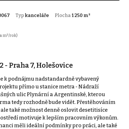
0067
Typ
kanceláře
Plocha
1 250 m²
a m²/rok)
 - Praha 7, Holešovice
me k podnájmu nadstandardně vybavený
rojektu přímo u stanice metra - Nádraží
ušných ulic Plynární a Argentinské, kterou
 firma tedy rozhodně bude vidět. Přestěhováním
 ale také možnost denně oslovit desetitisíce
rostředí motivuje k lepším pracovním výkonům.
nanci měli ideální podmínky pro práci, ale také