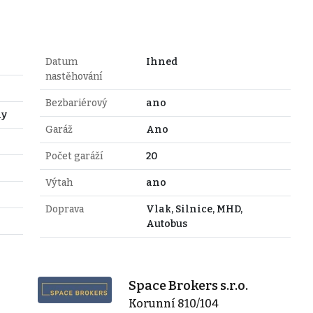
Datum
Ihned
nastěhování
Bezbariérový
ano
hy
Garáž
Ano
Počet garáží
20
Výtah
ano
Doprava
Vlak, Silnice, MHD,
Autobus
Space Brokers s.r.o.
Korunní 810/104