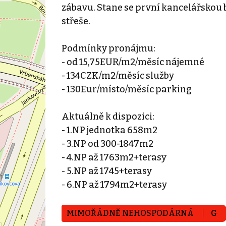
zábavu. Stane se první kancelářskou 
střeše.
Podmínky pronájmu:
- od 15,75EUR/m2/měsíc nájemné
- 134CZK/m2/měsíc služby
- 130Eur/místo/měsíc parking
Aktuálně k dispozici:
- 1.NP jednotka 658m2
- 3.NP od 300-1847m2
- 4.NP až 1763m2+terasy
- 5.NP až 1745+terasy
- 6.NP až 1794m2+terasy
MIMOŘÁDNĚ NEHOSPODÁRNÁ
G