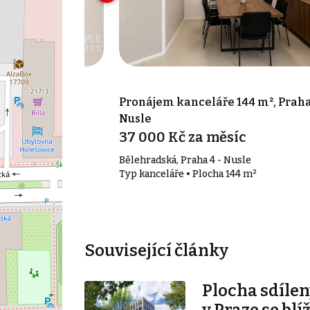
 17 m², Praha 7
Pronájem kanceláře 144 m², Praha
Nusle
síc
37 000 Kč za měsíc
Bělehradská, Praha 4 - Nusle
17 m²
Typ kanceláře • Plocha 144 m²
Související články
Plocha sdílen