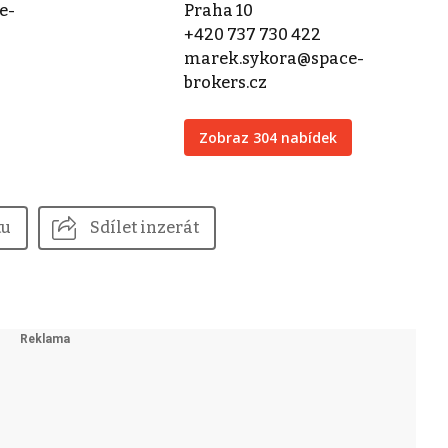
e-
Praha 10
+420 737 730 422
marek.sykora@space-
brokers.cz
Zobraz 304 nabídek
tu
Sdílet inzerát