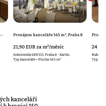
 -
Pronájem kanceláře 565 m², Praha 8
Pronáje
21,90 EUR za m²/měsíc
24 00
Sokolovská 689/115, Praha 8 - Karlín
Bubenečs
Typ kanceláře • Plocha 565 m²
Typ kanc
ých kanceláří