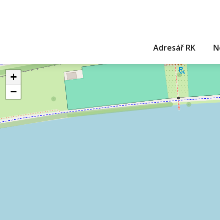
Adresář RK
N
+
−