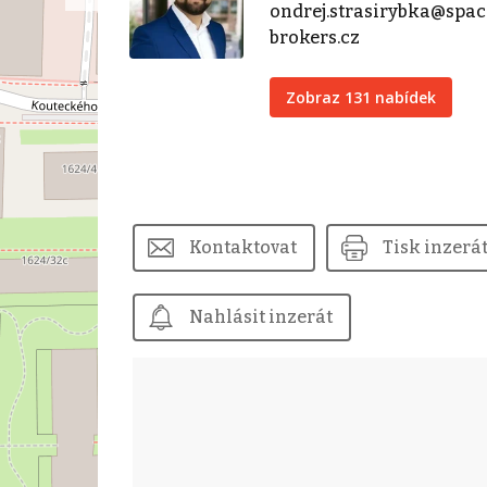
ondrej.strasirybka@spac
brokers.cz
Zobraz 131 nabídek
Kontaktovat
Tisk inzerá
Nahlásit inzerát