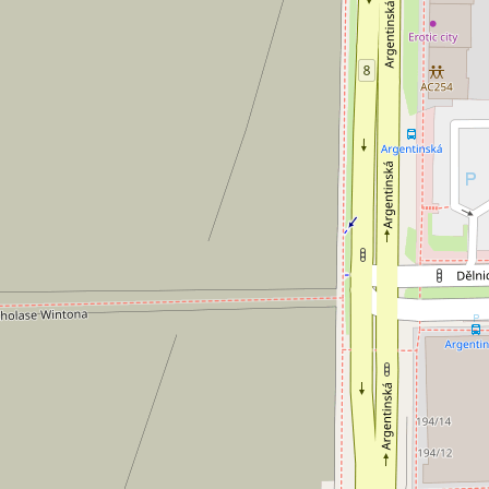
jem kanceláře 265 m², Praha -
Pronájem kanceláře
0 EUR za m²/měsíc
10 000 Kč za mě
 Staška 2059/80b, Praha 4 - Krč
Malířská, Praha 7
nceláře • Plocha 265 m²
Typ kanceláře • Plocha 