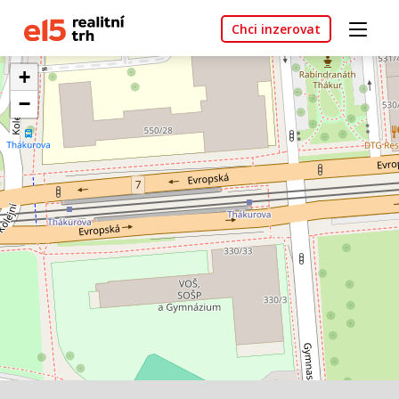
Chci inzerovat
+
−