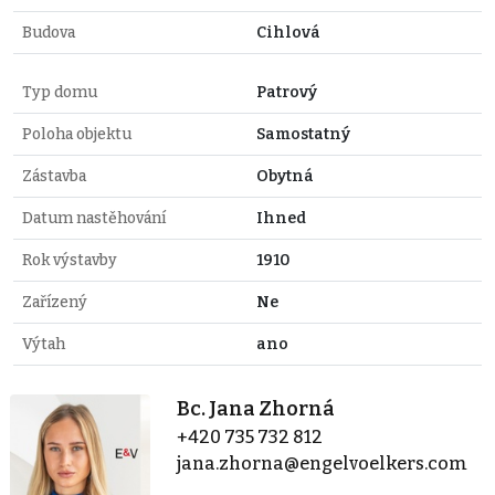
Budova
Cihlová
Typ domu
Patrový
Poloha objektu
Samostatný
Zástavba
Obytná
Datum nastěhování
Ihned
Rok výstavby
1910
Zařízený
Ne
Výtah
ano
Bc. Jana Zhorná
+420 735 732 812
jana.zhorna@engelvoelkers.com