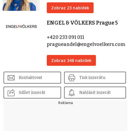
Zobraz 23 nabídek
ENGEL & VÖLKERS Prague 5
+420 233 091 011
pragueandel@engelvoelkers.com
Zobraz 348 nabídek
Kontaktovat
Tisk inzerátu
Sdílet inzerát
Nahlásit inzerát