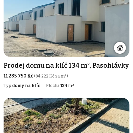
Prodej domu na klíč 134 m², Pasohlávky
11 285 750 Kč
(84 222 Kč za m²)
Typ
domy na klíč
Plocha
134 m²