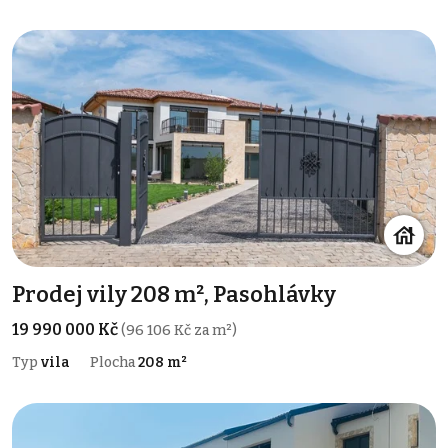
Prodej vily 208 m², Pasohlávky
19 990 000 Kč
(96 106 Kč za m²)
Typ
vila
Plocha
208 m²