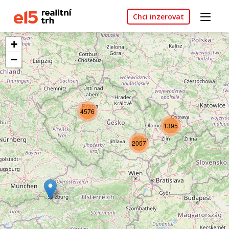
Chci inzerovat
+
−
4576
1395
2057