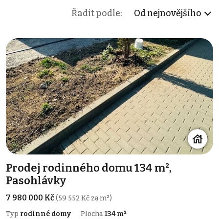
Řadit podle:
Od nejnovějšího
Prodej rodinného domu 134 m²,
Pasohlávky
7 980 000 Kč
(59 552 Kč za m²)
Typ
rodinné domy
Plocha
134 m²