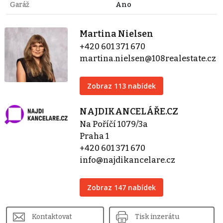
Garáž
Ano
Martina Nielsen
+420 601 371 670
martina.nielsen@108realestate.cz
Zobraz 113 nabídek
NAJDIKANCELÁŘE.CZ
Na Poříčí 1079/3a
Praha 1
+420 601 371 670
info@najdikancelare.cz
Zobraz 147 nabídek
Kontaktovat
Tisk inzerátu