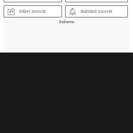
Sdílet inzerát
Nahlásit inzerát