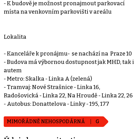
- K budově je možnost pronajmout parkovací
místa na venkovním parkovišti v areálu
Lokalita
- Kanceláře k pronájmu- se nachází na Praze 10
- Budova má výbornou dostupnost jak MHD, tak i
autem
- Metro: Skalka - Linka A (zelená)
- Tramvaj: Nové Strašnice - Linka 16,
Radošovická - Linka 22, Na Hroudě - Linka 22, 26
- Autobus: Donattelova - Linky - 195, 177
MIMOŘÁDNĚ NEHOSPODÁRNÁ
G