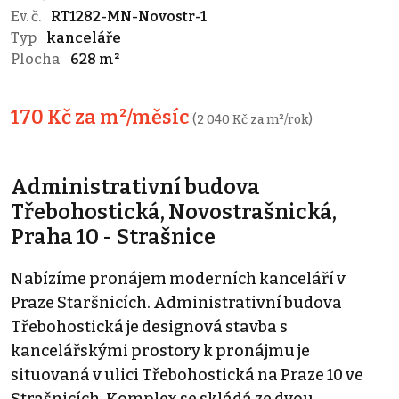
Ev. č.
RT1282-MN-Novostr-1
Typ
kanceláře
Plocha
628 m²
170 Kč za m²/měsíc
(2 040 Kč za m²/rok)
Administrativní budova
Třebohostická, Novostrašnická,
Praha 10 - Strašnice
Nabízíme pronájem moderních kanceláří v
Praze Staršnicích. Administrativní budova
Třebohostická je designová stavba s
kancelářskými prostory k pronájmu je
situovaná v ulici Třebohostická na Praze 10 ve
Strašnicích. Komplex se skládá ze dvou