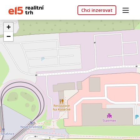
Chci inzerovat
+
−