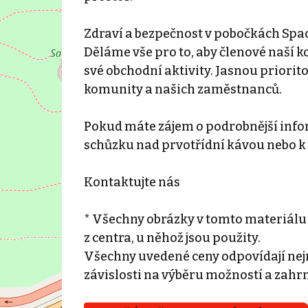
Zdraví a bezpečnost v pobočkách Spac
Děláme vše pro to, aby členové naší k
své obchodní aktivity. Jasnou priorit
komunity a našich zaměstnanců.
Pokud máte zájem o podrobnější info
schůzku nad prvotřídní kávou nebo k n
Kontaktujte nás
* Všechny obrázky v tomto materiálu
z centra, u něhož jsou použity.
Všechny uvedené ceny odpovídají nejn
závislosti na výběru možností a zahr