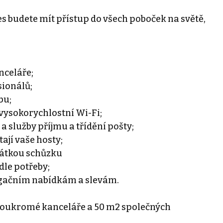
s budete mít přístup do všech poboček na světě,
nceláře;
sionálů;
bu;
 vysokorychlostní Wi-Fi;
 služby příjmu a třídění pošty;
tají vaše hosty;
krátkou schůzku
dle potřeby;
agačním nabídkám a slevám.
soukromé kanceláře a 50 m2 společných