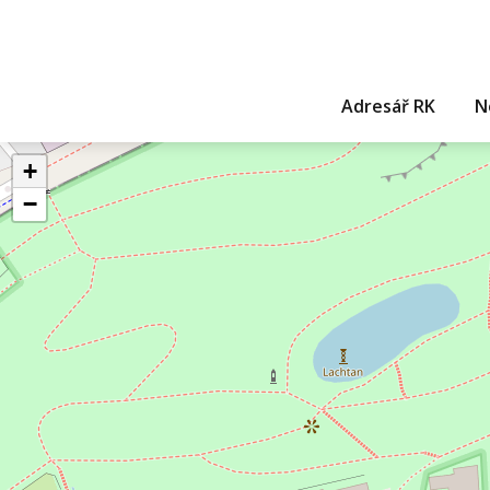
Adresář RK
N
+
−