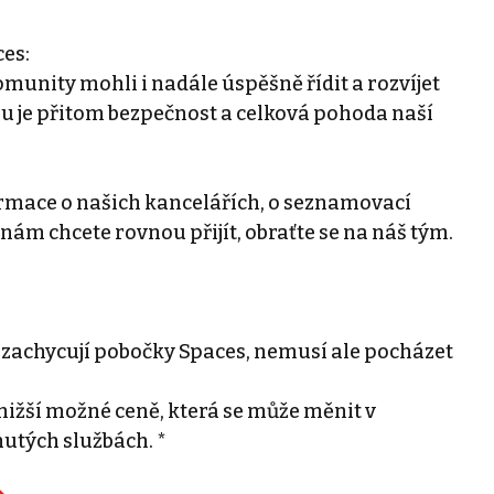
es:
omunity mohli i nadále úspěšně řídit a rozvíjet
ou je přitom bezpečnost a celková pohoda naší
rmace o našich kancelářích, o seznamovací
ám chcete rovnou přijít, obraťte se na náš tým.
 zachycují pobočky Spaces, nemusí ale pocházet
ižší možné ceně, která se může měnit v
nutých službách. *