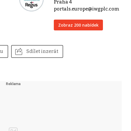
Praha 4
portals.europe@iwgplc.com
Zobraz 200 nabídek
tu
Sdílet inzerát