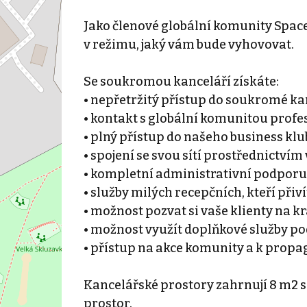
Jako členové globální komunity Space
v režimu, jaký vám bude vyhovovat.
Se soukromou kanceláří získáte:
• nepřetržitý přístup do soukromé ka
• kontakt s globální komunitou profe
• plný přístup do našeho business klu
• spojení se svou sítí prostřednictvím
• kompletní administrativní podporu a
• služby milých recepčních, kteří přiví
• možnost pozvat si vaše klienty na 
• možnost využít doplňkové služby po
• přístup na akce komunity a k prop
Kancelářské prostory zahrnují 8 m2 
prostor.