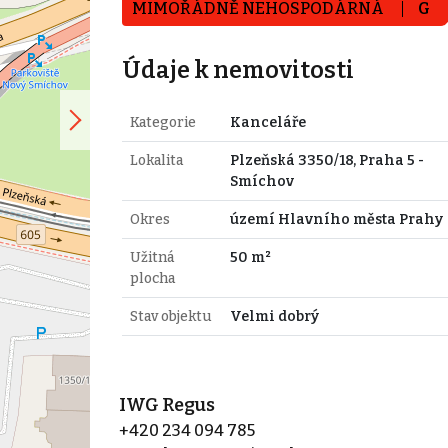
MIMOŘÁDNĚ NEHOSPODÁRNÁ
G
Údaje k nemovitosti
Kategorie
Kanceláře
Lokalita
Plzeňská 3350/18, Praha 5 -
Smíchov
Okres
území Hlavního města Prahy
Užitná
50 m²
plocha
Stav objektu
Velmi dobrý
IWG Regus
+420 234 094 785