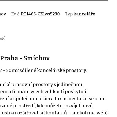
hov
Ev. č.
RT1465-CZ1ws5230
Typ
kanceláře
rok)
 Praha - Smíchov
+ 50m2 sdílené kancelářské prostory.
cké pracovní prostory s jedinečnou
em a firmám všech velikostí poskytují
ení a společnou práci a luxus nestarat se o nic
řízené prostředí, kde můžete rozvíjet nové
sti a rozšiřovat síť kontaktů – kdekoli na světě.