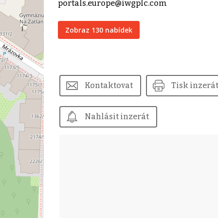
portals.europe@iwgplc.com
Zobraz 130 nabídek
Kontaktovat
Tisk inzerá
Nahlásit inzerát