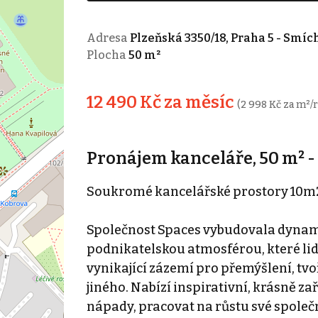
Adresa
Plzeňská 3350/18, Praha 5 - Smíc
Plocha
50 m²
12 490 Kč za měsíc
(2 998 Kč za m²/
Pronájem kanceláře, 50 m² -
Soukromé kancelářské prostory 10m2 
Společnost Spaces vybudovala dynami
podnikatelskou atmosférou, které lid
vynikající zázemí pro přemýšlení, tvoř
jiného. Nabízí inspirativní, krásně za
nápady, pracovat na růstu své společno