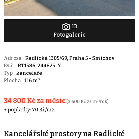
13
Fotogalerie
Adresa
Radlická 1305/69, Praha 5 - Smíchov
Ev. č.
RT1586-244825-Y
Typ
kanceláře
Plocha
116 m²
34 800 Kč za měsíc
(3 600 Kč za m²/rok)
+ poplatky: 70 Kč/m2
Kancelářské prostory na Radlické