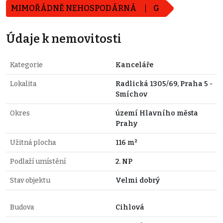
MIMOŘÁDNĚ NEHOSPODÁRNÁ
G
Údaje k nemovitosti
Kategorie
Kanceláře
Lokalita
Radlická 1305/69, Praha 5 -
Smíchov
Okres
území Hlavního města
Prahy
Užitná plocha
116 m²
Podlaží umístění
2. NP
Stav objektu
Velmi dobrý
Budova
Cihlová