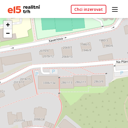
Chci inzerovat
+
−