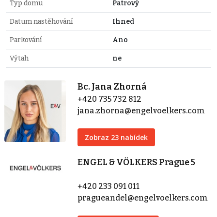
Typ domu
Patrový
Datum nastěhování
Ihned
Parkování
Ano
Výtah
ne
Bc. Jana Zhorná
+420 735 732 812
jana.zhorna@engelvoelkers.com
Zobraz 23 nabídek
ENGEL & VÖLKERS Prague 5
+420 233 091 011
pragueandel@engelvoelkers.com