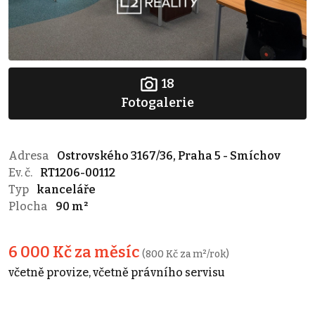
18
Fotogalerie
Adresa
Ostrovského 3167/36, Praha 5 - Smíchov
Ev. č.
RT1206-00112
Typ
kanceláře
Plocha
90 m²
6 000 Kč za měsíc
(800 Kč za m²/rok)
včetně provize, včetně právního servisu