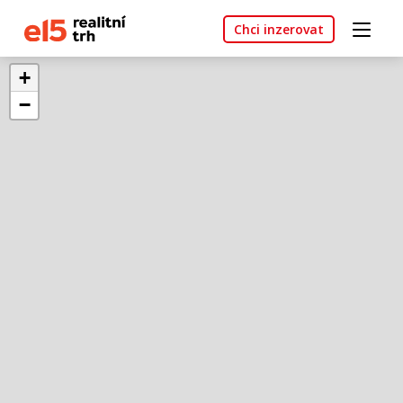
Chci inzerovat
+
−