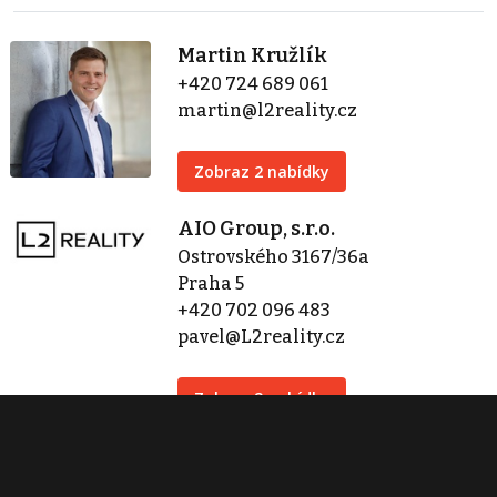
Martin Kružlík
+420 724 689 061
martin@l2reality.cz
Zobraz 2 nabídky
AIO Group, s.r.o.
Ostrovského 3167/36a
Praha 5
+420 702 096 483
pavel@L2reality.cz
Zobraz 2 nabídky
Kontaktovat
Tisk inzerátu