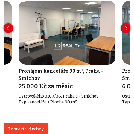
Pronájem kanceláře 90 m², Praha -
Pron
Smíchov
Smí
25 000 Kč za měsíc
6 0
Ostrovského 3167/36, Praha 5 - Smíchov
Ostro
Typ kanceláře • Plocha 90 m²
Typ k
Zobrazit všechny