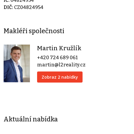
IČ:
04824954
DIČ:
CZ04824954
Makléři společnosti
Martin Kružlík
+420 724 689 061
martin@l2reality.cz
Zobraz 2 nabídky
Aktuální nabídka