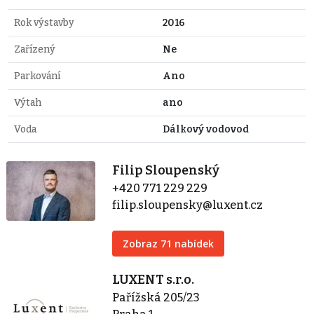
Rok výstavby
2016
Zařízený
Ne
Parkování
Ano
Výtah
ano
Voda
Dálkový vodovod
Filip Sloupenský
+420 771 229 229
filip.sloupensky@luxent.cz
Zobraz 71 nabídek
LUXENT s.r.o.
Pařížská 205/23