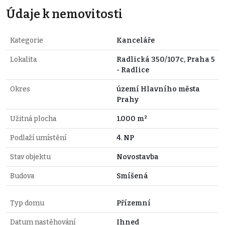
Údaje k nemovitosti
Kategorie
Kanceláře
Lokalita
Radlická 350/107c, Praha 5
- Radlice
Okres
území Hlavního města
Prahy
Užitná plocha
1.000 m²
Podlaží umístění
4. NP
Stav objektu
Novostavba
Budova
Smíšená
Typ domu
Přízemní
Datum nastěhování
Ihned