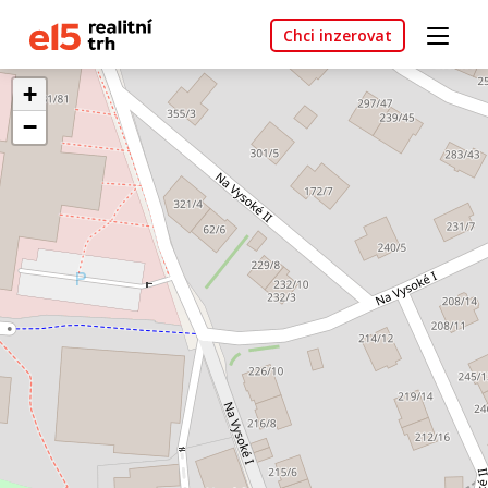
Chci inzerovat
+
−