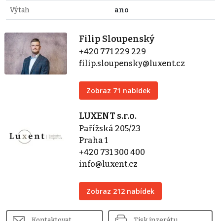
Výtah
ano
Filip Sloupenský
+420 771 229 229
filip.sloupensky@luxent.cz
Zobraz 71 nabídek
LUXENT s.r.o.
Pařížská 205/23
Praha 1
+420 731 300 400
info@luxent.cz
Zobraz 212 nabídek
Kontaktovat
Tisk inzerátu