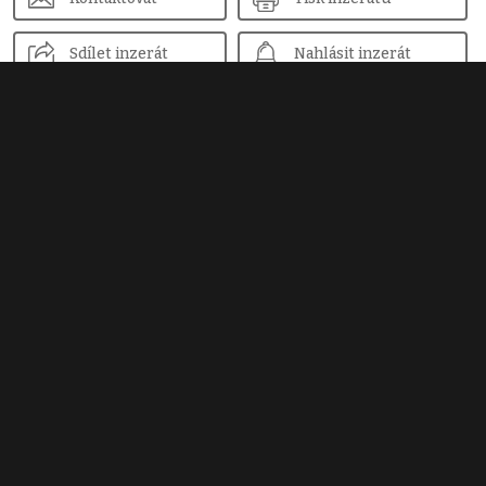
Sdílet inzerát
Nahlásit inzerát