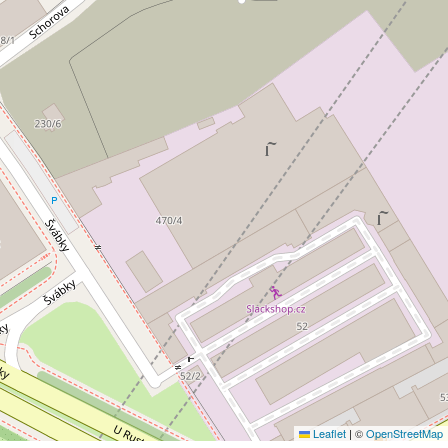
Leaflet
|
©
OpenStreetMap