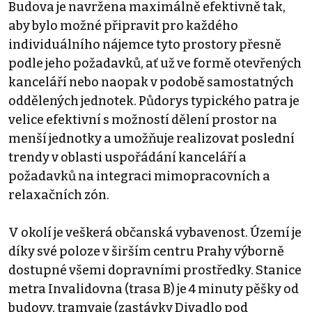
Budova je navržena maximálně efektivně tak,
aby bylo možné připravit pro každého
individuálního nájemce tyto prostory přesně
podle jeho požadavků, ať už ve formě otevřených
kanceláří nebo naopak v podobě samostatných
oddělených jednotek. Půdorys typického patra je
velice efektivní s možností dělení prostor na
menší jednotky a umožňuje realizovat poslední
trendy v oblasti uspořádání kanceláří a
požadavků na integraci mimopracovních a
relaxačních zón.
V okolí je veškerá občanská vybavenost. Území je
díky své poloze v širším centru Prahy výborně
dostupné všemi dopravními prostředky. Stanice
metra Invalidovna (trasa B) je 4 minuty pěšky od
budovy, tramvaje (zastávky Divadlo pod