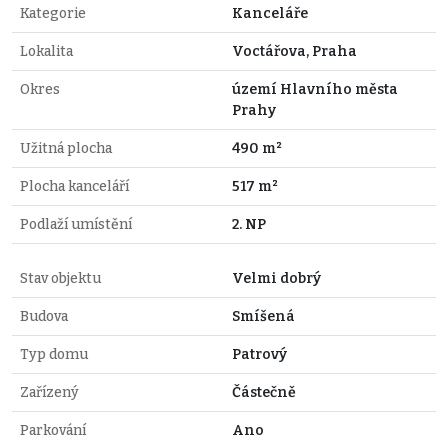
Kategorie
Kanceláře
Lokalita
Voctářova, Praha
Okres
území Hlavního města
Prahy
Užitná plocha
490 m²
Plocha kanceláří
517 m²
Podlaží umístění
2. NP
Stav objektu
Velmi dobrý
Budova
Smíšená
Typ domu
Patrový
Zařízený
Částečně
Parkování
Ano