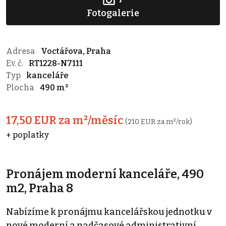
Fotogalerie
Adresa
Voctářova, Praha
Ev. č.
RT1228-N7111
Typ
kanceláře
Plocha
490 m²
17,50 EUR za m²/měsíc
(210 EUR za m²/rok)
+ poplatky
Pronájem moderní kanceláře, 490
m2, Praha 8
Nabízíme k pronájmu kancelářskou jednotku v
nové moderní a nadčasové administrativní