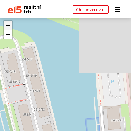
Chci inzerovat
+
−