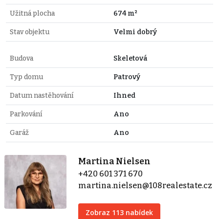
Užitná plocha
674 m²
Stav objektu
Velmi dobrý
Budova
Skeletová
Typ domu
Patrový
Datum nastěhování
Ihned
Parkování
Ano
Garáž
Ano
Martina Nielsen
+420 601 371 670
martina.nielsen@108realestate.cz
Zobraz 113 nabídek