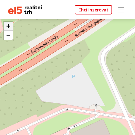
Chci inzerovat
+
−