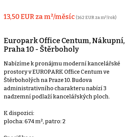
13,50 EUR za m²/měsíc
(162 EUR za m²/rok)
Europark Office Centum, Nákupní,
Praha 10 - Štěrboholy
Nabízíme k pronájmu moderní kancelářské
prostory v EUROPARK Office Centum ve
Štěrboholých na Praze 10. Budova
administrativního charakteru nabízí 3
nadzemní podlaží kancelářských ploch.
K dispozici:
plocha: 674 m², patro: 2