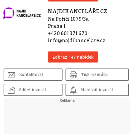
NAJDIKANCELÁŘE.CZ
Na Poříčí 1079/3a
Praha 1
+420 601 371 670
info@najdikancelare.cz
Zobraz 147 nabídek
Kontaktovat
Tisk inzerátu
Sdílet inzerát
Nahlásit inzerát