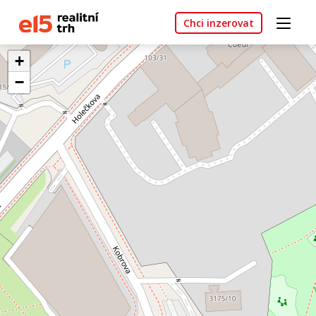
Chci inzerovat
+
−