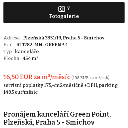
7
Fotogalerie
Adresa
Plzeňská 3351/19, Praha 5 - Smíchov
Ev. č.
RT1282-MN- GREENP-1
Typ
kanceláře
Plocha
454 m²
16,50 EUR za m²/měsíc
(198 EUR za m²/rok)
servisní poplatky 175,-/m2/měsíčně +DPH, parking
148.5 eur/měsíc
Pronájem kanceláří Green Point,
Plzeňská, Praha 5 - Smíchov