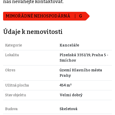
nás neváhejte kontaktovat.
MIMOŘÁDNĚ NEHOSPODÁRNÁ
G
Údaje k nemovitosti
Kategorie
Kanceláře
Lokalita
Plzeňská 3351/19, Praha 5 -
Smíchov
Okres
území Hlavního města
Prahy
Užitná plocha
454 m²
Stav objektu
Velmi dobrý
Budova
Skeletová