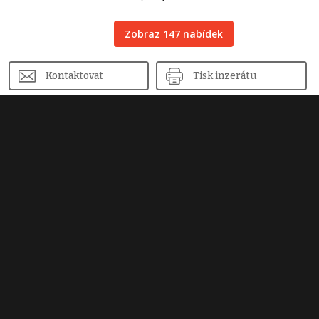
Zobraz 147 nabídek
Kontaktovat
Tisk inzerátu
Sdílet inzerát
Nahlásit inzerát