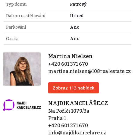
Typ domu
Patrový
Datum nastěhování
Ihned
Parkování
Ano
Garáž
Ano
Martina Nielsen
+420 601 371 670
martina.nielsen@108realestate.cz
Zobraz 113 nabídek
NAJDIKANCELÁŘE.CZ
Na Poříčí 1079/3a
Praha 1
+420 601 371 670
info@najdikancelare.cz