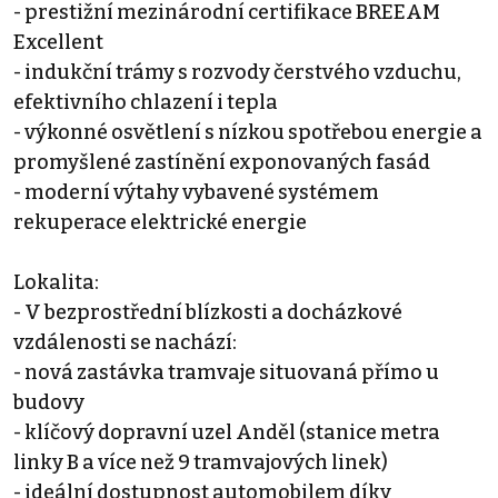
- prestižní mezinárodní certifikace BREEAM
Excellent
- indukční trámy s rozvody čerstvého vzduchu,
efektivního chlazení i tepla
- výkonné osvětlení s nízkou spotřebou energie a
promyšlené zastínění exponovaných fasád
- moderní výtahy vybavené systémem
rekuperace elektrické energie
Lokalita:
- V bezprostřední blízkosti a docházkové
vzdálenosti se nachází:
- nová zastávka tramvaje situovaná přímo u
budovy
- klíčový dopravní uzel Anděl (stanice metra
linky B a více než 9 tramvajových linek)
- ideální dostupnost automobilem díky