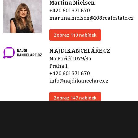
Martina Nielsen
+420 601 371 670
martina.nielsen@108realestate.cz
Zobraz 113 nabídek
NAJDIKANCELÁŘE.CZ
Na Poříčí 1079/3a
Praha 1
+420 601 371 670
info@najdikancelare.cz
Zobraz 147 nabídek
Kontaktovat
Tisk inzerátu
Sdílet inzerát
Nahlásit inzerát