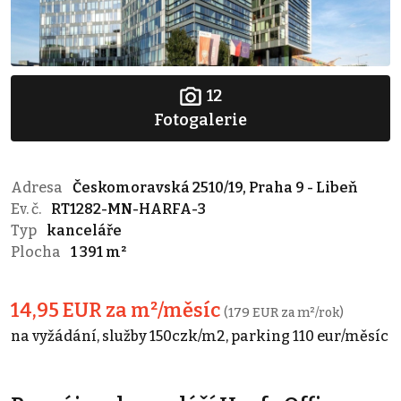
12
Fotogalerie
Adresa
Českomoravská 2510/19, Praha 9 - Libeň
Ev. č.
RT1282-MN-HARFA-3
Typ
kanceláře
Plocha
1 391 m²
14,95 EUR za m²/měsíc
(179 EUR za m²/rok)
na vyžádání, služby 150czk/m2, parking 110 eur/měsíc