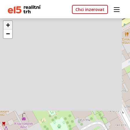
Chci inzerovat
+
−