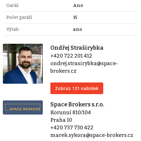
Garáž
Ano
Počet garáží
15
Výtah
ano
Ondřej Straširybka
+420 722 201 412
ondrej.strasirybka@space-
brokers.cz
Zobraz 131 nabídek
Space Brokers s.r.o.
Korunní 810/104
Praha 10
+420 737 730 422
marek.sykora@space-brokers.cz