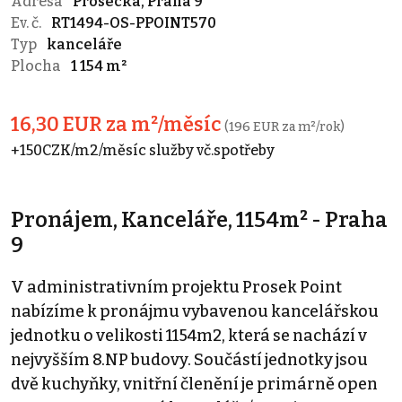
Adresa
Prosecká, Praha 9
Ev. č.
RT1494-OS-PPOINT570
Typ
kanceláře
Plocha
1 154 m²
16,30 EUR za m²/měsíc
(196 EUR za m²/rok)
+150CZK/m2/měsíc služby vč.spotřeby
Pronájem, Kanceláře, 1154m² - Praha
9
V administrativním projektu Prosek Point
nabízíme k pronájmu vybavenou kancelářskou
jednotku o velikosti 1154m2, která se nachází v
nejvyšším 8.NP budovy. Součástí jednotky jsou
dvě kuchyňky, vnitřní členění je primárně open