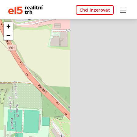
Chci inzerovat
+
−