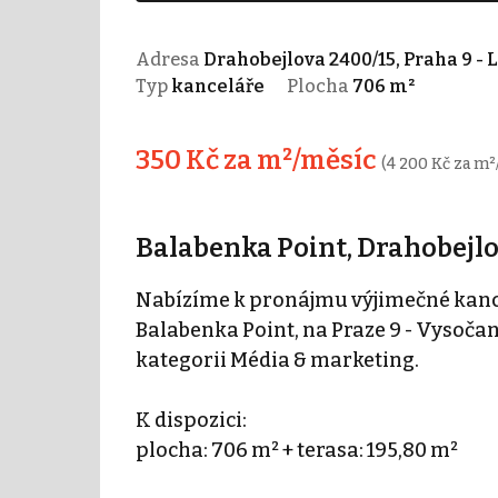
Adresa
Drahobejlova 2400/15, Praha 9 - 
Typ
kanceláře
Plocha
706 m²
350 Kč za m²/měsíc
(4 200 Kč za m²
Balabenka Point, Drahobejlo
Nabízíme k pronájmu výjimečné kance
Balabenka Point, na Praze 9 - Vysočan
kategorii Média & marketing.
K dispozici:
plocha: 706 m² + terasa: 195,80 m²