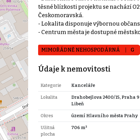
těsné blízkosti projektu se nachází O
Českomoravská.
- Lokalita disponuje výbornou občan
- Centrum města je dostupné městsk
MIMOŘÁDNĚ NEHOSPODÁRNÁ
G
Údaje k nemovitosti
Kategorie
Kanceláře
Lokalita
Drahobejlova 2400/15, Praha 9 
Libeň
Okres
území Hlavního města Prahy
Užitná
706 m²
plocha