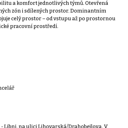
bilitu a komfort jednotlivých týmů. Otevřená
ných zón i sdílených prostor. Dominantním
juje celý prostor – od vstupu až po prostornou
ické pracovní prostředí.
ncelář
 - Libni, na ulici Lihovarská/Drahobejlova. V