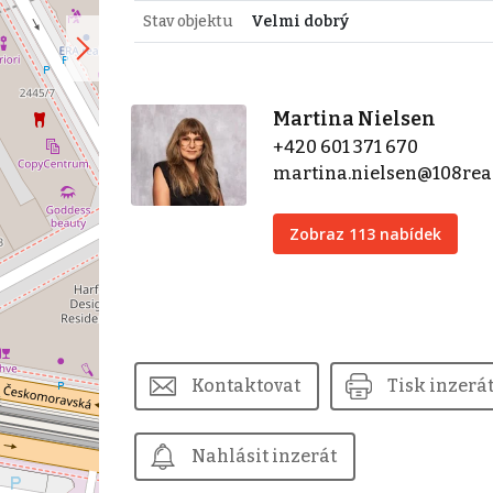
Stav objektu
Velmi dobrý
Martina Nielsen
+420 601 371 670
martina.nielsen@108real
Zobraz 113 nabídek
Kontaktovat
Tisk inzerá
Nahlásit inzerát