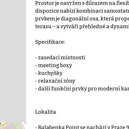
Prostor je navržen s důrazem na flexi
dispozice nabízí kombinaci samostat
prvkem je diagonální osa, která propo
terasu – a vytváří přehledné a dynam
Specifikace:
- zasedací místnosti
- meeting boxy
- kuchyňky
- relaxační zóny
- další funkční prvky pro moderní ka
Lokalita
- Balabenka Point se nachází v Praze 9