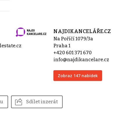
NAJDIKANCELÁŘE.CZ
Na Poříčí 1079/3a
estate.cz
Praha 1
+420 601 371 670
info@najdikancelare.cz
Zobraz 147 nabídek
tu
Sdílet inzerát