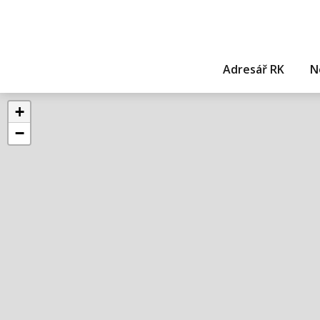
Adresář RK
N
+
−