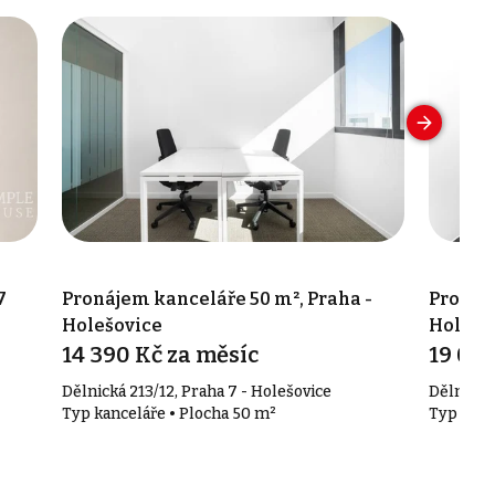
7
Pronájem kanceláře 50 m², Praha -
Pronáje
Holešovice
Holešo
14 390 Kč za měsíc
19 090
Dělnická 213/12, Praha 7 - Holešovice
Dělnická 
Typ kanceláře • Plocha 50 m²
Typ kanc