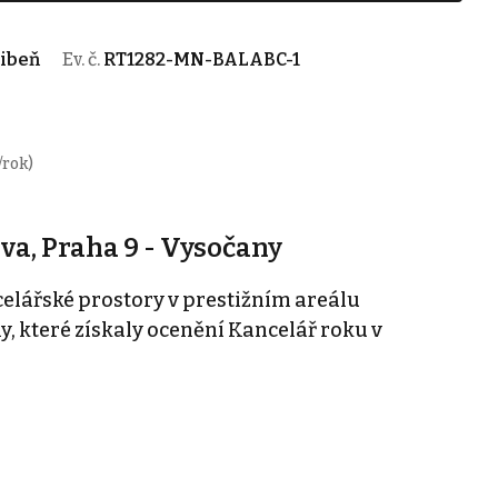
Libeň
Ev. č.
RT1282-MN-BALABC-1
/rok)
va, Praha 9 - Vysočany
lářské prostory v prestižním areálu
y, které získaly ocenění Kancelář roku v