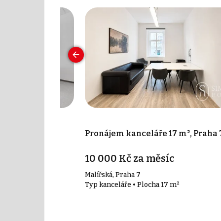
 50 m², Praha -
Pronájem kanceláře 17 m², Praha 
íc
10 000 Kč za měsíc
ha 4 - Nusle
Malířská, Praha 7
50 m²
Typ kanceláře • Plocha 17 m²