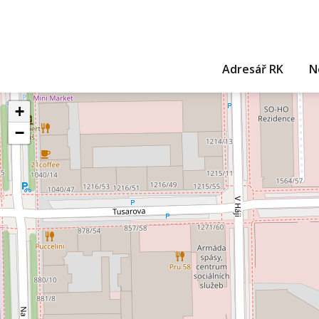
Adresář RK
N
+
−