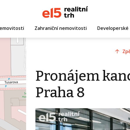
emovitosti
Zahraniční nemovitosti
Developerské 
Zpě
Pronájem kanc
Praha 8