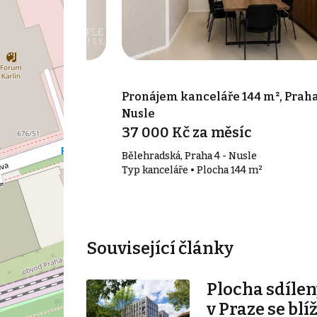
 17 m², Praha 7
Pronájem kanceláře 144 m², Praha
Nusle
síc
37 000 Kč za měsíc
Bělehradská, Praha 4 - Nusle
17 m²
Typ kanceláře • Plocha 144 m²
Související články
Plocha sdílen
v Praze se blí