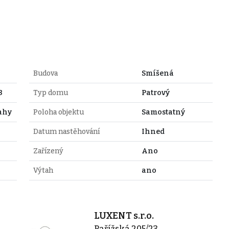
Budova
Smíšená
8
Typ domu
Patrový
ahy
Poloha objektu
Samostatný
Datum nastěhování
Ihned
Zařízený
Ano
Výtah
ano
LUXENT s.r.o.
Pařížská 205/23