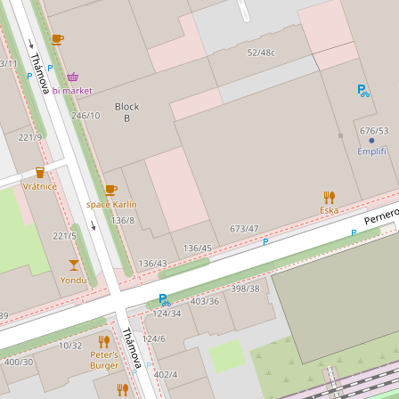
jem kanceláře 265 m², Praha -
Pronájem kanceláře
0 EUR za m²/měsíc
10 000 Kč za mě
 Staška 2059/80b, Praha 4 - Krč
Malířská, Praha 7
nceláře • Plocha 265 m²
Typ kanceláře • Plocha 