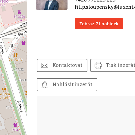
filip.sloupensky@luxent.
Zobraz 71 nabídek
Kontaktovat
Tisk inzerá
Nahlásit inzerát