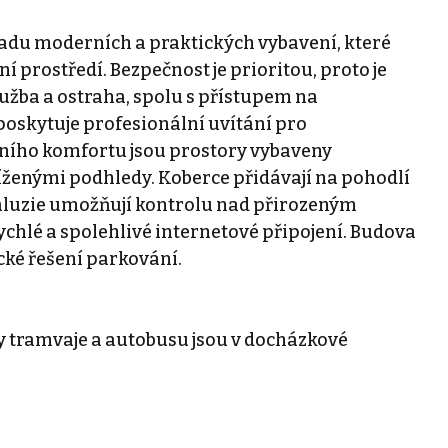
řadu moderních a praktických vybavení, které
í prostředí. Bezpečnost je prioritou, proto je
užba a ostraha, spolu s přístupem na
poskytuje profesionální uvítání pro
vního komfortu jsou prostory vybaveny
níženými podhledy. Koberce přidávají na pohodlí
 žaluzie umožňují kontrolu nad přirozeným
rychlé a spolehlivé internetové připojení. Budova
cké řešení parkování.
y tramvaje a autobusu jsou v docházkové