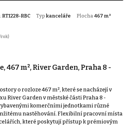
č.
RT1228-RBC
Typ
kanceláře
Plocha
467 m²
/rok)
 467 m², River Garden, Praha 8 -
tory o rozloze 467 m², které se nacházejí v
 River Garden v městské části Praha 8 -
ě vybavenými komerčními jednotkami různé
amžitému nastěhování. Flexibilní pracovní místa
elářích, které poskytují přístup k prémiovým