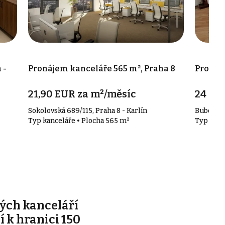
 -
Pronájem kanceláře 565 m², Praha 8
Pronáje
21,90 EUR za m²/měsíc
24 00
Sokolovská 689/115, Praha 8 - Karlín
Bubenečs
Typ kanceláře • Plocha 565 m²
Typ kanc
ých kanceláří
ží k hranici 150