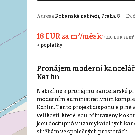
Adresa
Rohanské nábřeží, Praha 8
Ev. 
18 EUR za m²/měsíc
(216 EUR za m²
+ poplatky
Pronájem moderní kanceláře,
Karlín
Nabízíme k pronájmu kancelářské pros
moderním administrativním komplexu
Karlín. Tento projekt disponuje pln
velikosti, které jsou připraveny k ok
jsou dostupná v uzamykatelných kanc
službám ve společných prostorách.