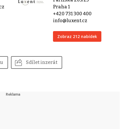
cz
Praha 1
+420 731 300 400
info@luxent.cz
Zobraz 212 nabídek
tu
Sdílet inzerát