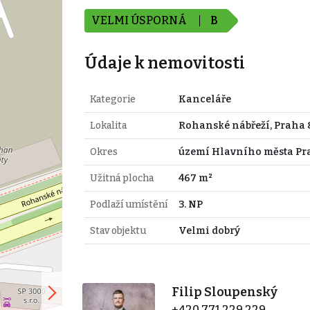
VELMI ÚSPORNÁ
B
Údaje k nemovitosti
Kategorie
Kanceláře
Lokalita
Rohanské nábřeží, Praha 
Okres
území Hlavního města Pr
Užitná plocha
467 m²
Podlaží umístění
3. NP
Stav objektu
Velmi dobrý
Filip Sloupenský
+420 771 229 229