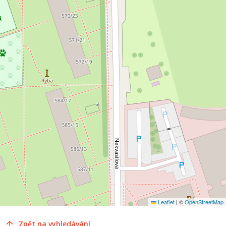
Leaflet
|
©
OpenStreetMap
Zpět na vyhledávání