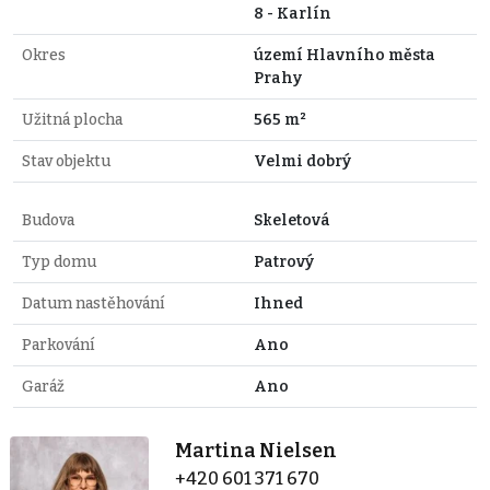
8 - Karlín
Okres
území Hlavního města
Prahy
Užitná plocha
565 m²
Stav objektu
Velmi dobrý
Budova
Skeletová
Typ domu
Patrový
Datum nastěhování
Ihned
Parkování
Ano
Garáž
Ano
Martina Nielsen
+420 601 371 670