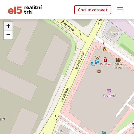
Chci inzerovat
+
−