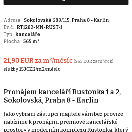
Adresa
Sokolovská 689/115, Praha 8 - Karlín
Ev. č.
RT1282-MN-RUST-1
Typ
kanceláře
Plocha
565 m²
21,90 EUR za m²/měsíc
(263 EUR za m²/rok)
služby 153CZK/m2/měsíc
Pronájem kanceláří Rustonka 1 a 2,
Sokolovská, Praha 8 - Karlín
Jako vybraní zástupci majitele vám bez provize
nabízíme k pronájmu prémiové kancelářské
prostory v moderním komplexu Rustonka, který