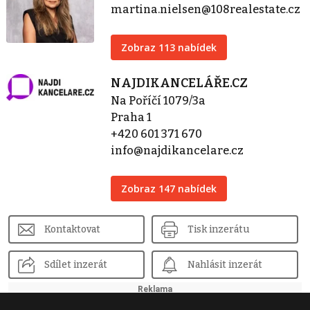
martina.nielsen@108realestate.cz
Zobraz 113 nabídek
NAJDIKANCELÁŘE.CZ
Na Poříčí 1079/3a
Praha 1
+420 601 371 670
info@najdikancelare.cz
Zobraz 147 nabídek
Kontaktovat
Tisk inzerátu
Sdílet inzerát
Nahlásit inzerát