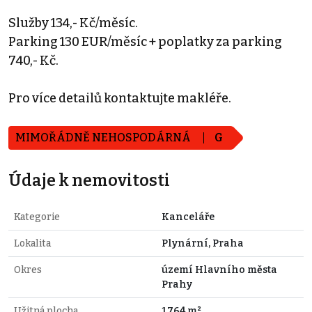
Služby 134,- Kč/měsíc.
Parking 130 EUR/měsíc + poplatky za parking
740,- Kč.
Pro více detailů kontaktujte makléře.
MIMOŘÁDNĚ NEHOSPODÁRNÁ
G
Údaje k nemovitosti
Kategorie
Kanceláře
Lokalita
Plynární, Praha
Okres
území Hlavního města
Prahy
Užitná plocha
1.764 m²