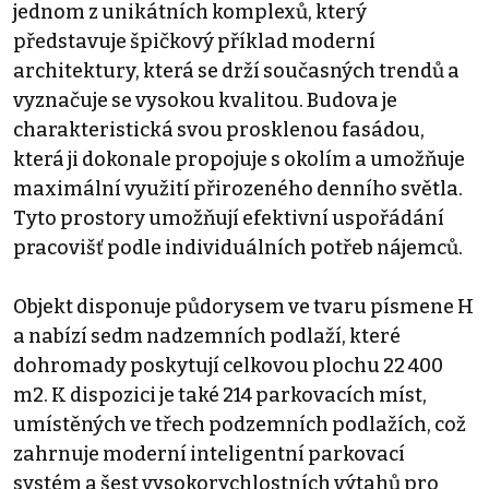
jednom z unikátních komplexů, který
představuje špičkový příklad moderní
architektury, která se drží současných trendů a
vyznačuje se vysokou kvalitou. Budova je
charakteristická svou prosklenou fasádou,
která ji dokonale propojuje s okolím a umožňuje
maximální využití přirozeného denního světla.
Tyto prostory umožňují efektivní uspořádání
pracovišť podle individuálních potřeb nájemců.
Objekt disponuje půdorysem ve tvaru písmene H
a nabízí sedm nadzemních podlaží, které
dohromady poskytují celkovou plochu 22 400
m2. K dispozici je také 214 parkovacích míst,
umístěných ve třech podzemních podlažích, což
zahrnuje moderní inteligentní parkovací
systém a šest vysokorychlostních výtahů pro