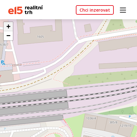
Chci inzerovat
+
−