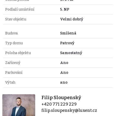
Podlaží umístění
5. NP
Stav objektu
Velmi dobrý
Budova
Smíšená
Typ domu
Patrový
Poloha objektu
Samostatný
Zařízený
Ano
Parkování
Ano
Výtah
ano
Filip Sloupenský
+420 771 229 229
filip.sloupensky@luxent.cz