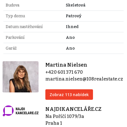
Budova
Skeletová
Typ domu
Patrový
Datum nastěhování
Ihned
Parkování
Ano
Garáž
Ano
Martina Nielsen
+420 601 371 670
martina.nielsen@108realestate.cz
Zobraz 113 nabídek
NAJDIKANCELÁŘE.CZ
Na Poříčí 1079/3a
Praha 1