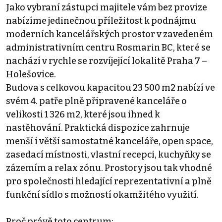
Jako vybraní zástupci majitele vám bez provize
nabízíme jedinečnou příležitost k podnájmu
moderních kancelářských prostor v zavedeném
administrativním centru Rosmarin BC, které se
nachází v rychle se rozvíjející lokalitě Praha 7 –
Holešovice.
Budova s celkovou kapacitou 23 500 m2 nabízí ve
svém 4. patře plně připravené kanceláře o
velikosti 1 326 m2, které jsou ihned k
nastěhování. Praktická dispozice zahrnuje
menší i větší samostatné kanceláře, open space,
zasedací místnosti, vlastní recepci, kuchyňky se
zázemím a relax zónu. Prostory jsou tak vhodné
pro společnosti hledající reprezentativní a plně
funkční sídlo s možností okamžitého využití.
Proč právě toto centrum: