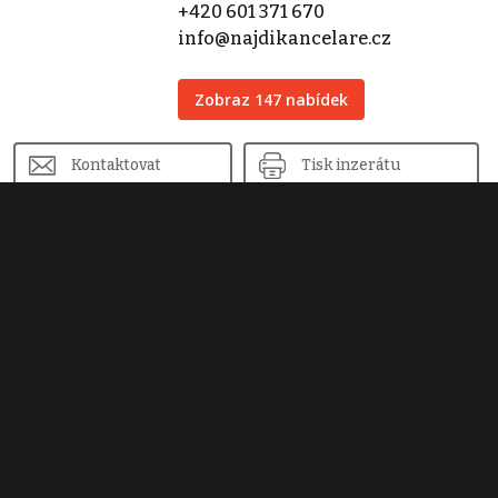
+420 601 371 670
info@najdikancelare.cz
Zobraz 147 nabídek
Kontaktovat
Tisk inzerátu
Sdílet inzerát
Nahlásit inzerát