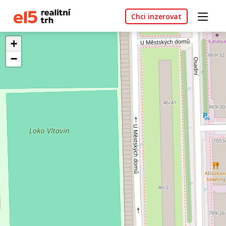
Chci inzerovat
+
−