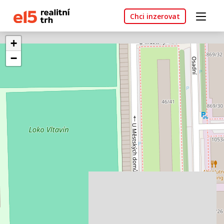
Chci inzerovat
+
−