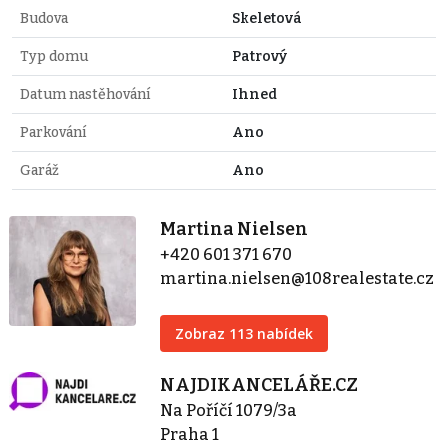
Budova
Skeletová
Typ domu
Patrový
Datum nastěhování
Ihned
Parkování
Ano
Garáž
Ano
Martina Nielsen
+420 601 371 670
martina.nielsen@108realestate.cz
Zobraz 113 nabídek
NAJDIKANCELÁŘE.CZ
Na Poříčí 1079/3a
Praha 1