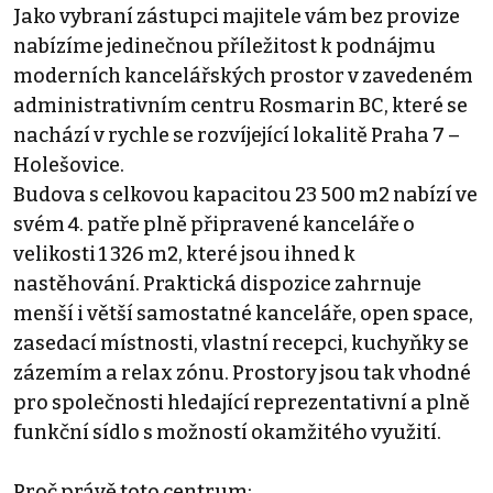
Jako vybraní zástupci majitele vám bez provize
nabízíme jedinečnou příležitost k podnájmu
moderních kancelářských prostor v zavedeném
administrativním centru Rosmarin BC, které se
nachází v rychle se rozvíjející lokalitě Praha 7 –
Holešovice.
Budova s celkovou kapacitou 23 500 m2 nabízí ve
svém 4. patře plně připravené kanceláře o
velikosti 1 326 m2, které jsou ihned k
nastěhování. Praktická dispozice zahrnuje
menší i větší samostatné kanceláře, open space,
zasedací místnosti, vlastní recepci, kuchyňky se
zázemím a relax zónu. Prostory jsou tak vhodné
pro společnosti hledající reprezentativní a plně
funkční sídlo s možností okamžitého využití.
Proč právě toto centrum: