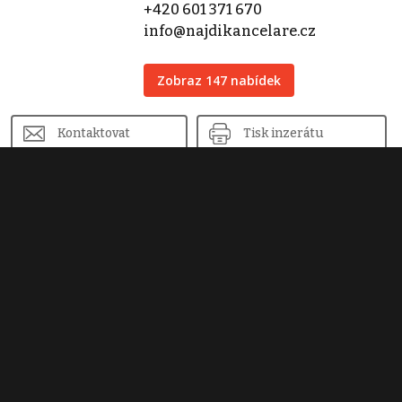
+420 601 371 670
info@najdikancelare.cz
Zobraz 147 nabídek
Kontaktovat
Tisk inzerátu
Sdílet inzerát
Nahlásit inzerát