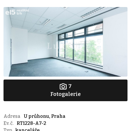
7
Fotogalerie
Adresa
U průhonu, Praha
Ev. č.
RT1228-A7-2
Typ
kanceláře