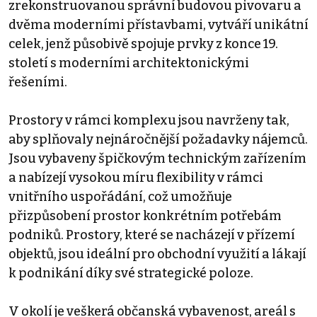
zrekonstruovanou správní budovou pivovaru a
dvěma moderními přístavbami, vytváří unikátní
celek, jenž působivě spojuje prvky z konce 19.
století s moderními architektonickými
řešeními.
Prostory v rámci komplexu jsou navrženy tak,
aby splňovaly nejnáročnější požadavky nájemců.
Jsou vybaveny špičkovým technickým zařízením
a nabízejí vysokou míru flexibility v rámci
vnitřního uspořádání, což umožňuje
přizpůsobení prostor konkrétním potřebám
podniků. Prostory, které se nacházejí v přízemí
objektů, jsou ideální pro obchodní využití a lákají
k podnikání díky své strategické poloze.
V okolí je veškerá občanská vybavenost, areál s