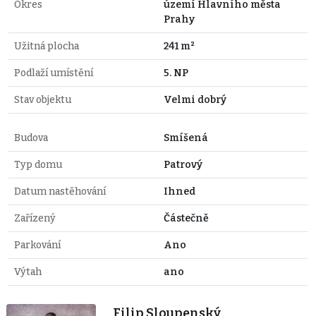
Okres
území Hlavního města
Prahy
Užitná plocha
241 m²
Podlaží umístění
5. NP
Stav objektu
Velmi dobrý
Budova
Smíšená
Typ domu
Patrový
Datum nastěhování
Ihned
Zařízený
Částečně
Parkování
Ano
Výtah
ano
Filip Sloupenský