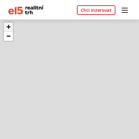
Chci inzerovat
+
−