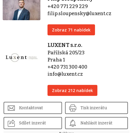
+420 771 229 229
filip.sloupensky@luxent.cz
Zobraz 71 nabídek
LUXENT s.r.o.
Pařížská 205/23
Praha 1
+420 731 300 400
info@luxent.cz
Zobraz 212 nabídek
Kontaktovat
Tisk inzerátu
Sdílet inzerát
Nahlásit inzerát