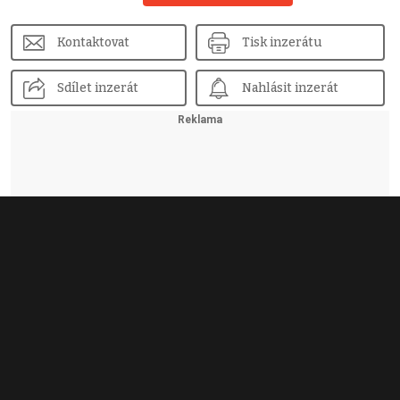
Kontaktovat
Tisk inzerátu
Sdílet inzerát
Nahlásit inzerát