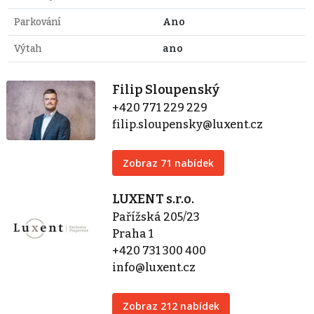
Parkování
Ano
Výtah
ano
Filip Sloupenský
+420 771 229 229
filip.sloupensky@luxent.cz
Zobraz 71 nabídek
LUXENT s.r.o.
Pařížská 205/23
Praha 1
+420 731 300 400
info@luxent.cz
Zobraz 212 nabídek