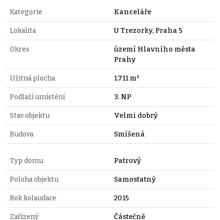
Kategorie
Kanceláře
Lokalita
U Trezorky, Praha 5
Okres
území Hlavního města
Prahy
Užitná plocha
1.711 m²
Podlaží umístění
3. NP
Stav objektu
Velmi dobrý
Budova
Smíšená
Typ domu
Patrový
Poloha objektu
Samostatný
Rok kolaudace
2015
Zařízený
Částečně