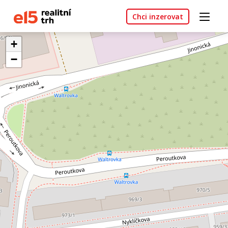
Chci inzerovat
+
−