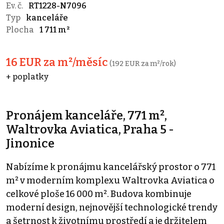
Ev. č.
RT1228-N7096
Typ
kanceláře
Plocha
1 711 m²
16 EUR za m²/měsíc
(192 EUR za m²/rok)
+ poplatky
Pronájem kanceláře, 771 m²,
Waltrovka Aviatica, Praha 5 -
Jinonice
Nabízíme k pronájmu kancelářský prostor o 771
m² v moderním komplexu Waltrovka Aviatica o
celkové ploše 16 000 m². Budova kombinuje
moderní design, nejnovější technologické trendy
a šetrnost k životnímu prostředí a je držitelem