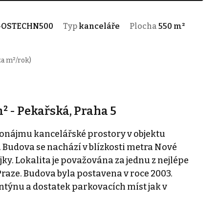
-OSTECHN500
Typ
kanceláře
Plocha
550 m²
za m²/rok)
 - Pekařská, Praha 5
ronájmu kancelářské prostory v objektu
. Budova se nachází v blízkosti metra Nové
y. Lokalita je považována za jednu z nejlépe
raze. Budova byla postavena v roce 2003.
týnu a dostatek parkovacích míst jak v