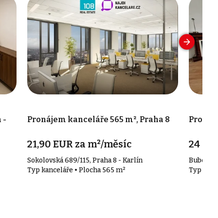
 -
Pronájem kanceláře 565 m², Praha 8
Pronáje
21,90 EUR za m²/měsíc
24 00
Sokolovská 689/115, Praha 8 - Karlín
Bubenečs
Typ kanceláře • Plocha 565 m²
Typ kanc