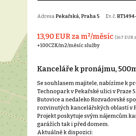
Adresa
Pekařská, Praha 5
Ev. č.
RT1494
13,90 EUR za m²/měsíc
(167 EUR 
+100CZK/m2/měsíc služby
Kanceláře k pronájmu, 500m²
Se souhlasem majitele, nabízíme k p
Technopark v Pekařské ulici v Praze 5
Butovice a nedaleko Rozvadovské spojk
rozvinutých kancelářských oblastí v P
Projekt poskytuje svým nájemcům kan
garážích tak i před domem.
Aktuálně k dispozici: