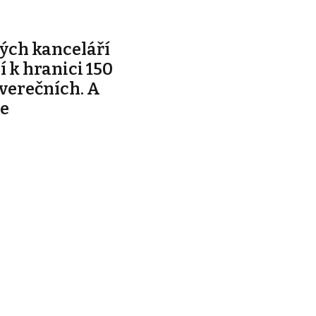
ých kanceláří
ží k hranici 150
tverečních. A
je