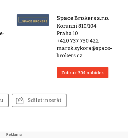
Space Brokers s.r.o.
Korunní 810/104
e-
Praha 10
+420 737 730 422
marek.sykora@space-
brokers.cz
Zobraz 304 nabídek
tu
Sdílet inzerát