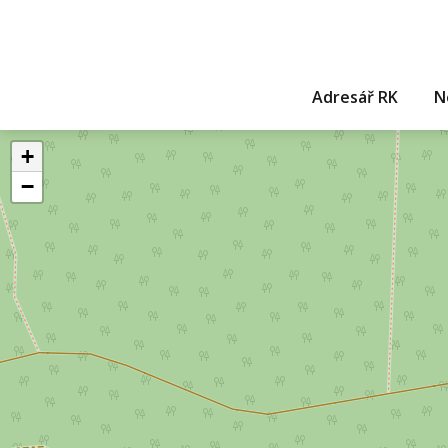
Adresář RK
N
+
−