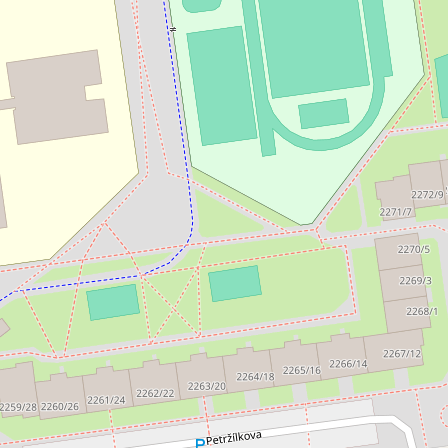
jem kanceláře 265 m², Praha -
Pronájem kanceláře
0 EUR za m²/měsíc
10 000 Kč za mě
 Staška 2059/80b, Praha 4 - Krč
Malířská, Praha 7
nceláře • Plocha 265 m²
Typ kanceláře • Plocha 