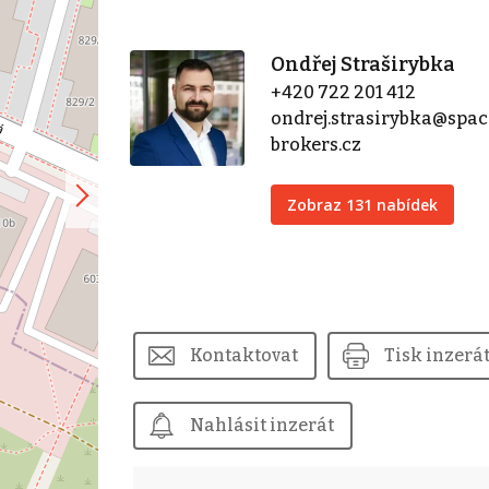
Ondřej Straširybka
+420 722 201 412
ondrej.strasirybka@spac
brokers.cz
Zobraz 131 nabídek
Kontaktovat
Tisk inzerá
Nahlásit inzerát