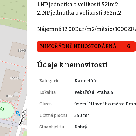
1.NP jednotka a velikosti 521m2
2. NP jednotka o velikosti 362m2
Nájemné 12,00Eur/m2/měsíc+100CZK/
MIMOŘÁDNĚ NEHOSPODÁRNÁ
G
Údaje k nemovitosti
Kategorie
Kanceláře
Lokalita
Pekařská, Praha 5
Okres
území Hlavního města Pra
Užitná plocha
550 m²
Stav objektu
Dobrý