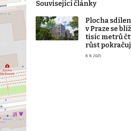
Související články
Plocha sdílen
v Praze se blí
tisíc metrů č
růst pokraču
8. 8. 2025