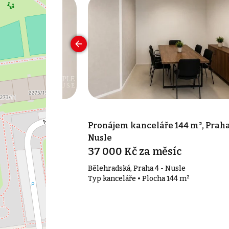
 17 m², Praha 7
Pronájem kanceláře 144 m², Praha
Nusle
síc
37 000 Kč za měsíc
Bělehradská, Praha 4 - Nusle
17 m²
Typ kanceláře • Plocha 144 m²