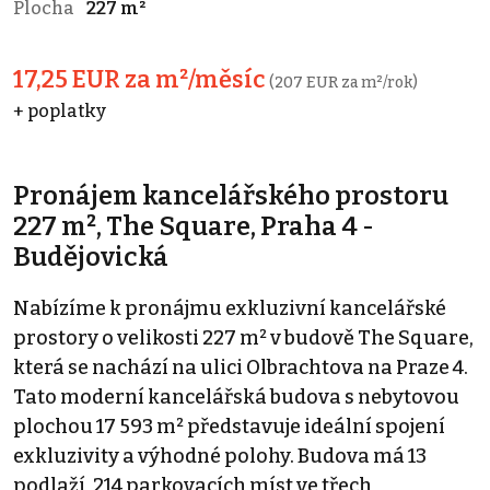
Plocha
227 m²
17,25 EUR za m²/měsíc
(207 EUR za m²/rok)
+ poplatky
Pronájem kancelářského prostoru
227 m², The Square, Praha 4 -
Budějovická
Nabízíme k pronájmu exkluzivní kancelářské
prostory o velikosti 227 m² v budově The Square,
která se nachází na ulici Olbrachtova na Praze 4.
Tato moderní kancelářská budova s nebytovou
plochou 17 593 m² představuje ideální spojení
exkluzivity a výhodné polohy. Budova má 13
podlaží, 214 parkovacích míst ve třech