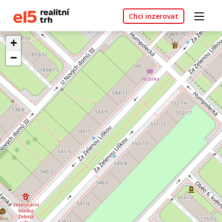
Chci inzerovat
+
−