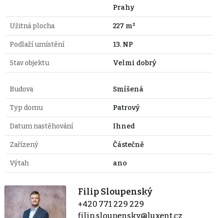
Prahy
Užitná plocha
227 m²
Podlaží umístění
13. NP
Stav objektu
Velmi dobrý
Budova
Smíšená
Typ domu
Patrový
Datum nastěhování
Ihned
Zařízený
Částečně
Výtah
ano
Filip Sloupenský
+420 771 229 229
filip.sloupensky@luxent.cz