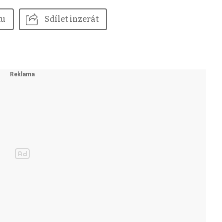
tu
Sdílet inzerát