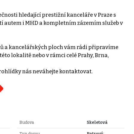
ečnosti hledající prestižní kanceláře v Praze s
í autem i MHD a kompletním zázemím služeb v
tů a kancelářských ploch vám rádi připravíme
této lokalitě nebo v rámci celé Prahy, Brna,
rohlídky nás neváhejte kontaktovat.
Budova
Skeletová
Typ domu
Patrový