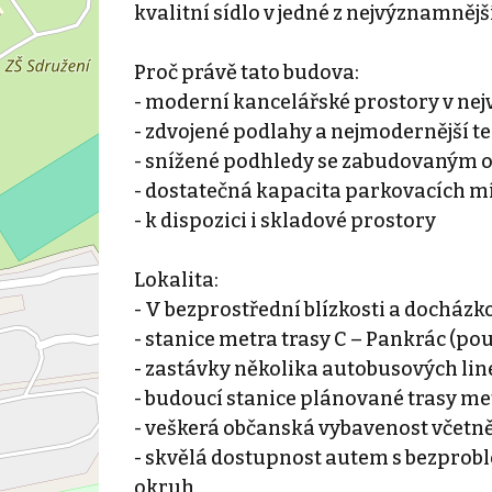
kvalitní sídlo v jedné z nejvýznamnějš
Proč právě tato budova:
- moderní kancelářské prostory v nejvy
- zdvojené podlahy a nejmodernější t
- snížené podhledy se zabudovaným os
- dostatečná kapacita parkovacích m
- k dispozici i skladové prostory
Lokalita:
- V bezprostřední blízkosti a docházk
- stanice metra trasy C – Pankrác (p
- zastávky několika autobusových lin
- budoucí stanice plánované trasy me
- veškerá občanská vybavenost včetn
- skvělá dostupnost autem s bezprob
okruh