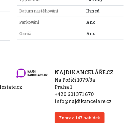
Datum nastěhování
Ihned
Parkování
Ano
Garáž
Ano
NAJDIKANCELÁŘE.CZ
Na Poříčí 1079/3a
estate.cz
Praha 1
+420 601 371 670
info@najdikancelare.cz
Zobraz 147 nabídek