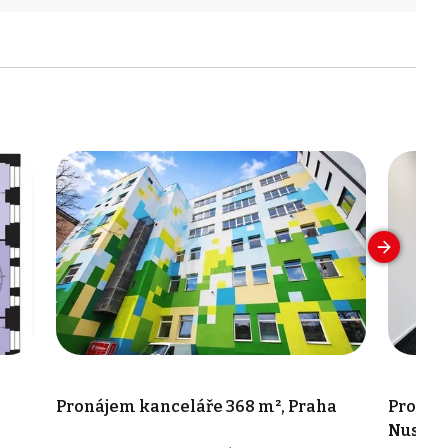
a
Pronájem kanceláře 368 m², Praha
Pronáje
Nusle