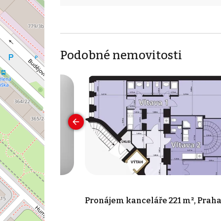
Podobné nemovitosti
 10 m², Praha -
Pronájem kanceláře 221 m², Prah