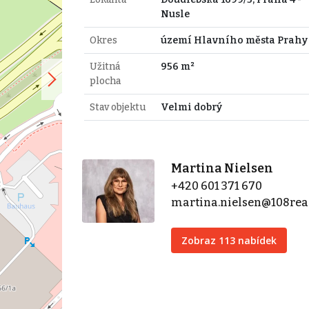
Nusle
Okres
území Hlavního města Prahy
Užitná
956 m²
plocha
Stav objektu
Velmi dobrý
Martina Nielsen
+420 601 371 670
martina.nielsen@108real
Zobraz 113 nabídek