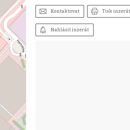
Kontaktovat
Tisk inzerá
Nahlásit inzerát