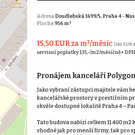
Adresa
Doudlebská 1699/5, Praha 4 - Nus
Plocha
956 m²
15,50 EUR za m²/měsíc
(186 EUR z
servisní poplatky 135,-/m2/měsíčně+ DP
Pronájem kanceláří Polygon 
Jako vybraní zástupci majitele vám 
kancelářské prostory v prestižním pr
skvěle dostupné lokalitě Praha 4 – Pa
Tato budova nabízí celkem 11 400 m2 k
vhodné jak pro menší firmy, tak pro s