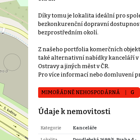
Díky tomu je lokalita ideální pro spol
bezkonkurenční dopravní dostupnost
bezprostředním okolí.
Z našeho portfolia komerčních objek
také alternativní nabídky kanceláří v 
Ostravy a jiných měst v ČR.
Pro více informací nebo domluvení p
MIMOŘÁDNĚ NEHOSPODÁRNÁ
G
Údaje k nemovitosti
Kategorie
Kanceláře
Lokalita
Doudlebská 1699/5, Praha 4 -