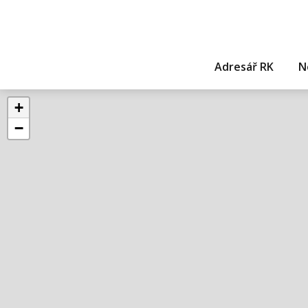
Adresář RK
N
+
−