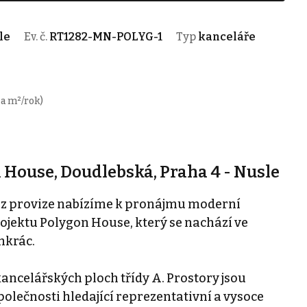
le
Ev. č.
RT1282-MN-POLYG-1
Typ
kanceláře
a m²/rok)
H
House, Doudlebská, Praha 4 - Nusle
bez provize nabízíme k pronájmu moderní
ojektu Polygon House, který se nachází ve
nkrác.
ancelářských ploch třídy A. Prostory jsou
polečnosti hledající reprezentativní a vysoce