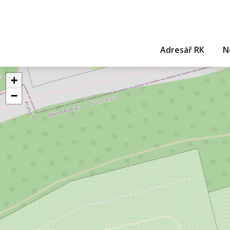
Adresář RK
N
+
−