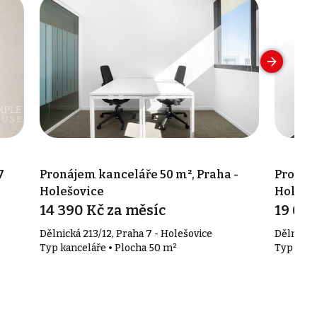
7
Pronájem kanceláře 50 m², Praha -
Pronáje
Holešovice
Holešo
14 390 Kč za měsíc
19 090
Dělnická 213/12, Praha 7 - Holešovice
Dělnická 
Typ kanceláře • Plocha 50 m²
Typ kanc