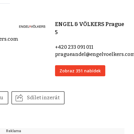
ENGEL & VÖLKERS Prague
5
kers.com
+420 233 091 011
pragueandel@engelvoelkers.co
Zobraz 351 nabídek
tu
Sdílet inzerát