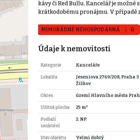
kávy či Red Bullu. Kancelář je možné
krátkodobému pronájmu. V případě z
MIMOŘÁDNĚ NEHOSPODÁRNÁ
G
Údaje k nemovitosti
Kategorie
Kanceláře
Lokalita
Jeseniova 2769/208, Praha 3 
Žižkov
Okres
území Hlavního města Prah
Užitná plocha
25 m²
Podlaží
2. NP
umístění
Stav objektu
Velmi dobrý