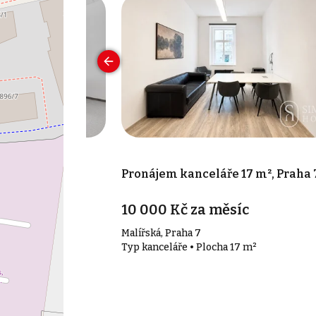
 50 m², Praha -
Pronájem kanceláře 17 m², Praha 
íc
10 000 Kč za měsíc
ha 4 - Nusle
Malířská, Praha 7
50 m²
Typ kanceláře • Plocha 17 m²