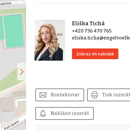
Eliška Tichá
+420 736 470 765
eliska.ticha@engelvoel
Zobraz 64 nabídek
Kontaktovat
Tisk inzerá
Nahlásit inzerát