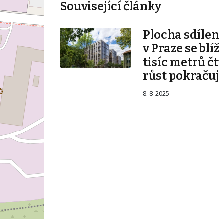
Související články
Plocha sdílen
v Praze se blí
tisíc metrů č
růst pokraču
8. 8. 2025