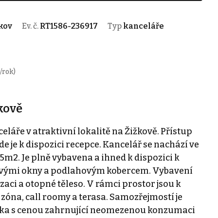
žkov
Ev. č.
RT1586-236917
Typ
kanceláře
/rok)
kově
áře v atraktivní lokalitě na Žižkově. Přístup
de je k dispozici recepce. Kancelář se nachází ve
m2. Je plně vybavena a ihned k dispozici k
kovými okny a podlahovým kobercem. Vybavení
aci a otopné těleso. V rámci prostor jsou k
t zóna, call roomy a terasa. Samozřejmostí je
yňka s cenou zahrnující neomezenou konzumaci