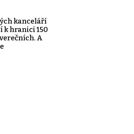
ých kanceláří
ží k hranici 150
tverečních. A
je