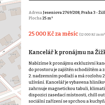
Adresa
Jeseniova 2769/208, Praha 3 - Ži
Plocha
25 m²
25 000 Kč za měsíc
(12 000 Kč za m²
Kancelář k pronájmu na Žiž
Nabízíme k pronájmu exkluzivní kancel
do prostoru je zajištěn schodištěm a z
2. nadzemním podlaží a má rozlohu 25
užívání. Kancelář je vybavena hliní
zahrnuje magnetickou tabuli, klimatiz
dispozici zasedací místnosti, chill ou
sociální zařízení se sprchou a kuch