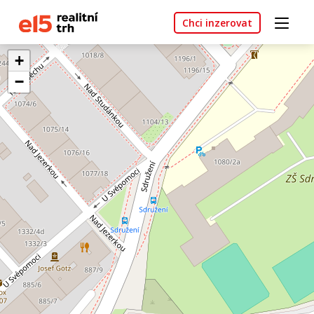
Chci inzerovat
+
−