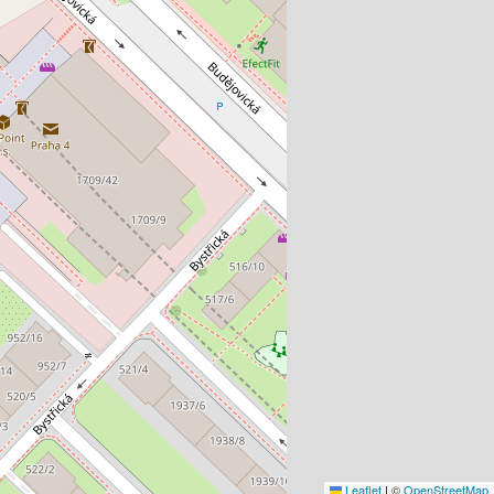
Leaflet
|
©
OpenStreetMap