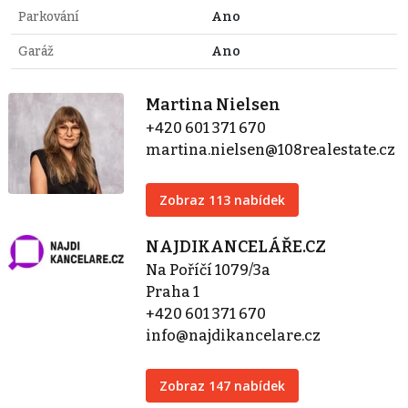
Parkování
Ano
Garáž
Ano
Martina Nielsen
+420 601 371 670
martina.nielsen@108realestate.cz
Zobraz 113 nabídek
NAJDIKANCELÁŘE.CZ
Na Poříčí 1079/3a
Praha 1
+420 601 371 670
info@najdikancelare.cz
Zobraz 147 nabídek