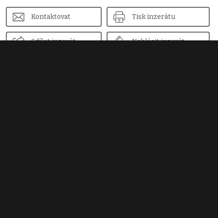
Kontaktovat
Tisk inzerátu
Sdílet inzerát
Nahlásit inzerát