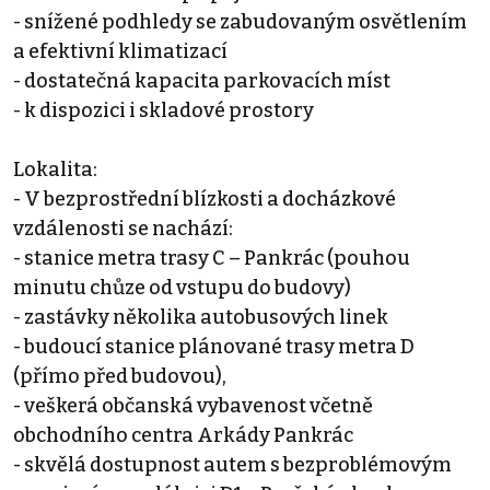
- snížené podhledy se zabudovaným osvětlením
a efektivní klimatizací
- dostatečná kapacita parkovacích míst
- k dispozici i skladové prostory
Lokalita:
- V bezprostřední blízkosti a docházkové
vzdálenosti se nachází:
- stanice metra trasy C – Pankrác (pouhou
minutu chůze od vstupu do budovy)
- zastávky několika autobusových linek
- budoucí stanice plánované trasy metra D
(přímo před budovou),
- veškerá občanská vybavenost včetně
obchodního centra Arkády Pankrác
- skvělá dostupnost autem s bezproblémovým