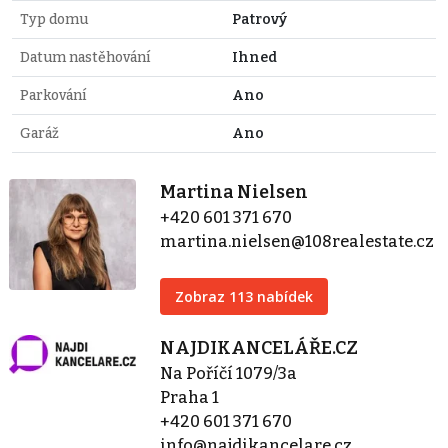
Typ domu
Patrový
Datum nastěhování
Ihned
Parkování
Ano
Garáž
Ano
Martina Nielsen
+420 601 371 670
martina.nielsen@108realestate.cz
Zobraz 113 nabídek
NAJDIKANCELÁŘE.CZ
Na Poříčí 1079/3a
Praha 1
+420 601 371 670
info@najdikancelare.cz