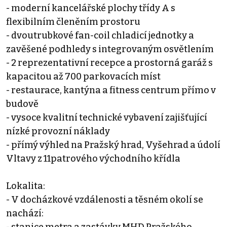
- moderní kancelářské plochy třídy A s
flexibilním členěním prostoru
- dvoutrubkové fan-coil chladicí jednotky a
zavěšené podhledy s integrovaným osvětlením
- 2 reprezentativní recepce a prostorná garáž s
kapacitou až 700 parkovacích míst
- restaurace, kantýna a fitness centrum přímo v
budově
- vysoce kvalitní technické vybavení zajišťující
nízké provozní náklady
- přímý výhled na Pražský hrad, Vyšehrad a údolí
Vltavy z 11patrového východního křídla
Lokalita:
- V docházkové vzdálenosti a těsném okolí se
nachází: