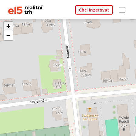
Chci inzerovat
+
−