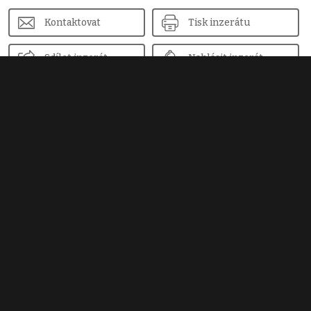
Kontaktovat
Tisk inzerátu
Sdílet inzerát
Nahlásit inzerát