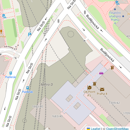
Leaflet
|
©
OpenStreetMap