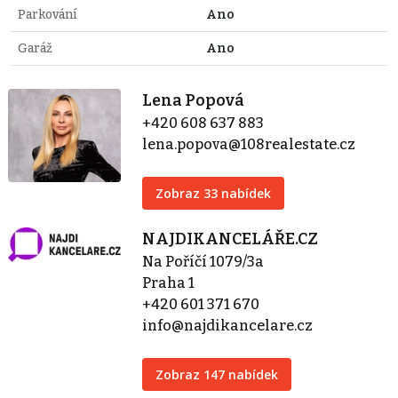
Parkování
Ano
Garáž
Ano
Lena Popová
+420 608 637 883
lena.popova@108realestate.cz
Zobraz 33 nabídek
NAJDIKANCELÁŘE.CZ
Na Poříčí 1079/3a
Praha 1
+420 601 371 670
info@najdikancelare.cz
Zobraz 147 nabídek