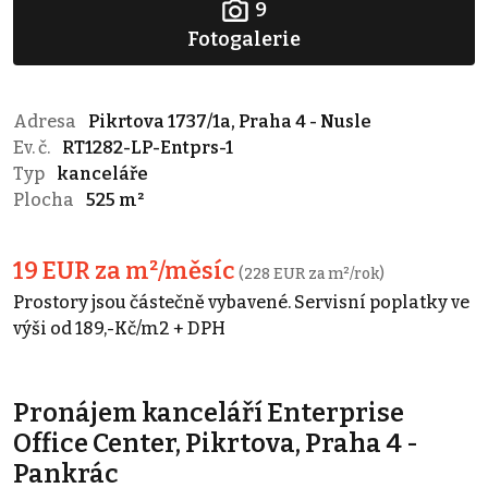
9
Fotogalerie
Adresa
Pikrtova 1737/1a, Praha 4 - Nusle
Ev. č.
RT1282-LP-Entprs-1
Typ
kanceláře
Plocha
525 m²
19 EUR za m²/měsíc
(228 EUR za m²/rok)
Prostory jsou částečně vybavené. Servisní poplatky ve
výši od 189,-Kč/m2 + DPH
Pronájem kanceláří Enterprise
Office Center, Pikrtova, Praha 4 -
Pankrác