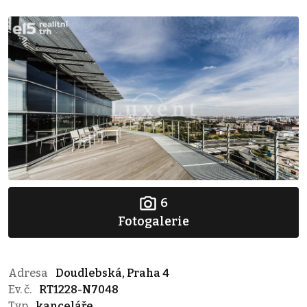
6
Fotogalerie
Adresa
Doudlebská, Praha 4
Ev. č.
RT1228-N7048
Typ
kanceláře