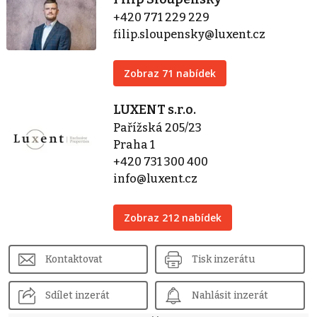
+420 771 229 229
filip.sloupensky@luxent.cz
Zobraz 71 nabídek
LUXENT s.r.o.
Pařížská 205/23
Praha 1
+420 731 300 400
info@luxent.cz
Zobraz 212 nabídek
Kontaktovat
Tisk inzerátu
Sdílet inzerát
Nahlásit inzerát