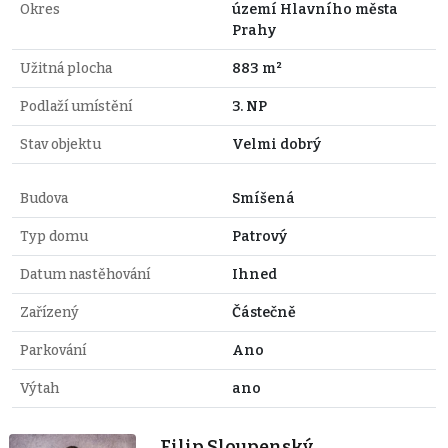
Okres
území Hlavního města
Prahy
Užitná plocha
883 m²
Podlaží umístění
3. NP
Stav objektu
Velmi dobrý
Budova
Smíšená
Typ domu
Patrový
Datum nastěhování
Ihned
Zařízený
Částečně
Parkování
Ano
Výtah
ano
Filip Sloupenský