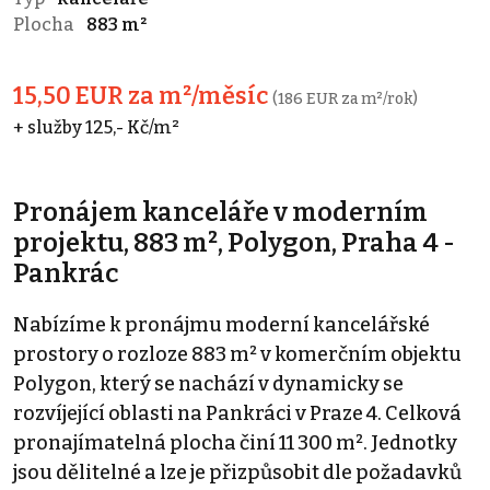
Plocha
883 m²
15,50 EUR za m²/měsíc
(186 EUR za m²/rok)
+ služby 125,- Kč/m²
Pronájem kanceláře v moderním
projektu, 883 m², Polygon, Praha 4 -
Pankrác
Nabízíme k pronájmu moderní kancelářské
prostory o rozloze 883 m² v komerčním objektu
Polygon, který se nachází v dynamicky se
rozvíjející oblasti na Pankráci v Praze 4. Celková
pronajímatelná plocha činí 11 300 m². Jednotky
jsou dělitelné a lze je přizpůsobit dle požadavků