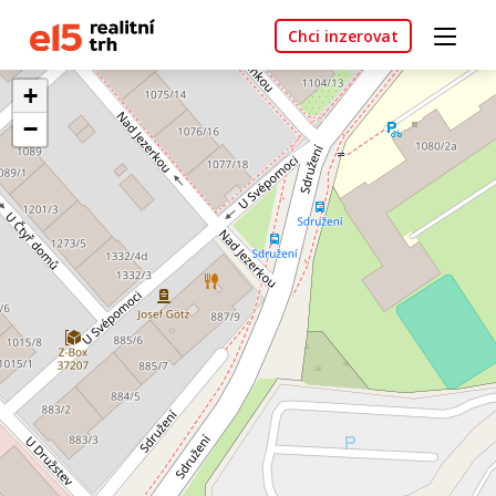
Chci inzerovat
+
−