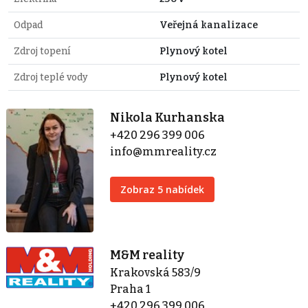
Odpad
Veřejná kanalizace
Zdroj topení
Plynový kotel
Zdroj teplé vody
Plynový kotel
Nikola Kurhanska
+420 296 399 006
info@mmreality.cz
Zobraz 5 nabídek
M&M reality
Krakovská 583/9
Praha 1
+420 296 399 006