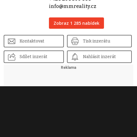
info@mmreality.cz
Zobraz 1 285 nabídek
Kontaktovat
Tisk inzerátu
Sdílet inzerát
Nahlásit inzerát