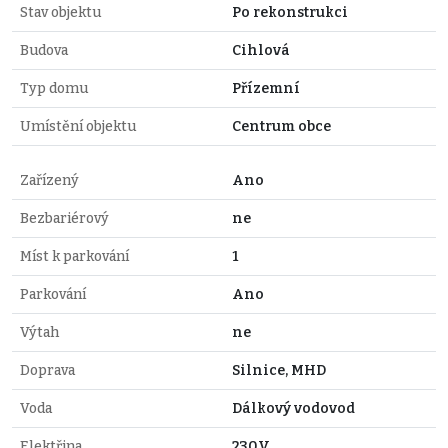
Stav objektu
Po rekonstrukci
Budova
Cihlová
Typ domu
Přízemní
Umístění objektu
Centrum obce
Zařízený
Ano
Bezbariérový
ne
Míst k parkování
1
Parkování
Ano
Výtah
ne
Doprava
Silnice, MHD
Voda
Dálkový vodovod
Elektřina
230V