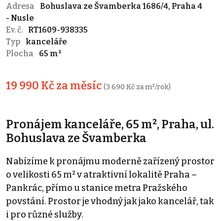
Adresa
Bohuslava ze Švamberka 1686/4, Praha 4
- Nusle
Ev. č.
RT1609-938335
Typ
kanceláře
Plocha
65 m²
19 990 Kč za měsíc
(3 690 Kč za m²/rok)
Pronájem kanceláře, 65 m², Praha, ul.
Bohuslava ze Švamberka
Nabízíme k pronájmu moderně zařízený prostor
o velikosti 65 m² v atraktivní lokalitě Praha –
Pankrác, přímo u stanice metra Pražského
povstání. Prostor je vhodný jak jako kancelář, tak
i pro různé služby.