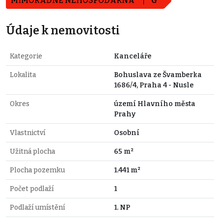
MIMOŘÁDNĚ NEHOSPODÁRNÁ
G
Údaje k nemovitosti
Kategorie
Kanceláře
Lokalita
Bohuslava ze Švamberka
1686/4, Praha 4 - Nusle
Okres
území Hlavního města
Prahy
Vlastnictví
Osobní
Užitná plocha
65 m²
Plocha pozemku
1.441 m²
Počet podlaží
1
Podlaží umístění
1. NP