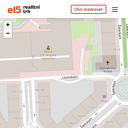
Chci inzerovat
+
−